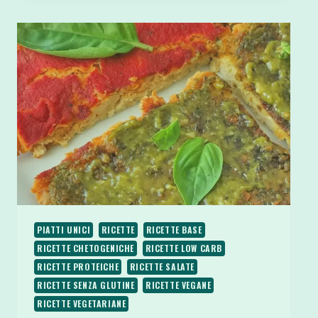
CON
CREMA
DI
BROCCOLI
KETO
VEGAN
SENZA
GLUTINE
PIATTI UNICI
RICETTE
RICETTE BASE
RICETTE CHETOGENICHE
RICETTE LOW CARB
RICETTE PROTEICHE
RICETTE SALATE
RICETTE SENZA GLUTINE
RICETTE VEGANE
RICETTE VEGETARIANE