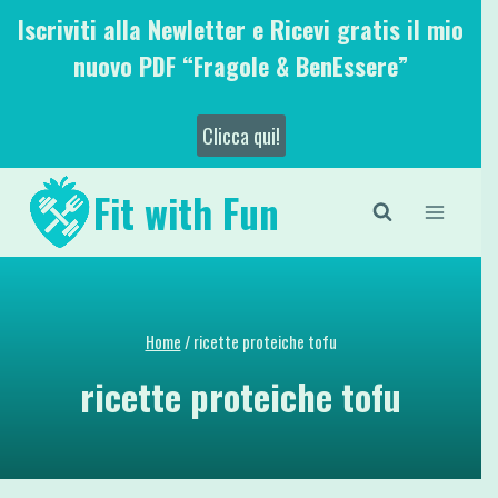
Salta
Iscriviti alla Newletter e Ricevi gratis il mio
al
nuovo PDF “Fragole & BenEssere”
contenuto
Clicca qui!
Fit with Fun
Home
/
ricette proteiche tofu
ricette proteiche tofu