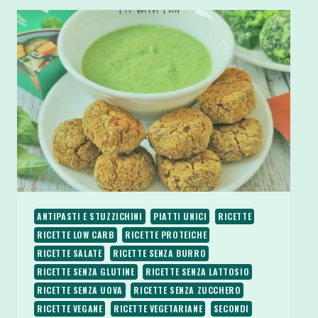
DI
TOFU
VEGAN
E
SENZA
GLUTINE
ANTIPASTI E STUZZICHINI
PIATTI UNICI
RICETTE
RICETTE LOW CARB
RICETTE PROTEICHE
RICETTE SALATE
RICETTE SENZA BURRO
RICETTE SENZA GLUTINE
RICETTE SENZA LATTOSIO
RICETTE SENZA UOVA
RICETTE SENZA ZUCCHERO
RICETTE VEGANE
RICETTE VEGETARIANE
SECONDI