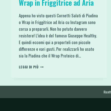
Wrap in Friggitrice ad Aria
Appena ho visto questi Cornetti Salati di Piadina
o Wrap in Friggitrice ad Aria cu Instagram sono
corsa a prepararli. Non ho potuto davvero
resistere! L’idea è del famoso Giuseppe Healthy.
E quindi eccomi qui a proporteli con piccole
differenze e vari gusti. Per realizzarli ho usato
sia la Piadina che il Wrap Proteico di…
CORNETTI
LEGGI DI PIÙ
SALATI
DI
PIADINA
O
WRAP
Ricett
IN
FRIGGITRICE
AD