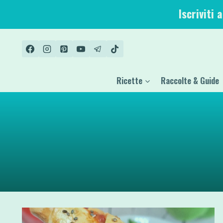
Salta
Iscriviti 
al
contenuto
Ricette
Raccolte & Guide