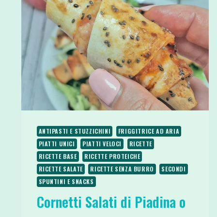
ANTIPASTI E STUZZICHINI
FRIGGITRICE AD ARIA
PIATTI UNICI
PIATTI VELOCI
RICETTE
RICETTE BASE
RICETTE PROTEICHE
RICETTE SALATE
RICETTE SENZA BURRO
SECONDI
SPUNTINI E SNACKS
Cornetti Salati di Piadina o