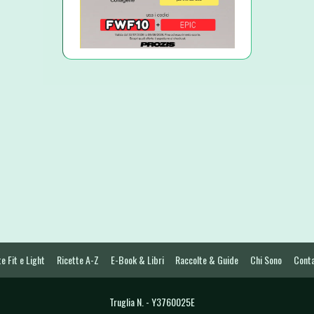
e Fit e Light
Ricette A-Z
E-Book & Libri
Raccolte & Guide
Chi Sono
Conta
Truglia N. - Y3760025E