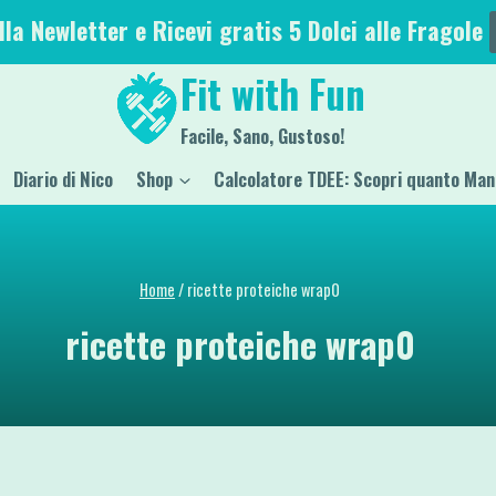
alla Newletter e Ricevi gratis 5 Dolci alle Fragole
Fit with Fun
Facile, Sano, Gustoso!
Diario di Nico
Shop
Calcolatore TDEE: Scopri quanto Man
Home
/
ricette proteiche wrap0
ricette proteiche wrap0