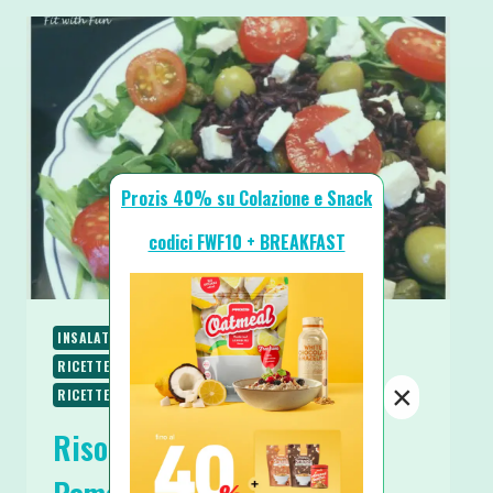
Prozis 40% su Colazione e Snack
codici FWF10 + BREAKFAST
INSALATE
PIATTI UNICI
PIATTI VELOCI
PRIMI
RICETTE
RICETTE SENZA GLUTINE
×
RICETTE VEGETARIANE
Riso Venere con Feta