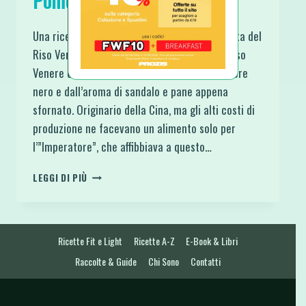
Pomodorini e Olive
Una ricetta davvero semplice e squisita questa del
Riso Venere con Feta Pomodorini e Olive. Il Riso
Venere è un riso che nasce integrale, dal colore
nero e dall’aroma di sandalo e pane appena
sfornato. Originario della Cina, ma gli alti costi di
produzione ne facevano un alimento solo per
l’”Imperatore”, che affibbiava a questo…
RISO
LEGGI DI PIÙ
VENERE
CON
FETA
POMODORINI
Ricette Fit e Light
Ricette A-Z
E-Book & Libri
E
OLIVE
Raccolte & Guide
Chi Sono
Contatti