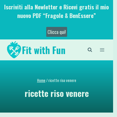
Salta
Iscriviti alla Newletter e Ricevi gratis il mio
al
nuovo PDF “Fragole & BenEssere”
contenuto
Clicca qui!
Fit with Fun
Home
/
ricette riso venere
ricette riso venere