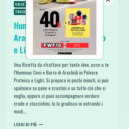
SALSE E CONDIMENTI
SPUNTINI E SNACKS
TRUCCHI IN CUCINA
Hummus Ceci e Burro di
Arachidi in Polvere Proteico
e Light
Una Ricetta da sfruttare per tante idee, ecco a te
l’Hummus Ceci e Burro di Arachidi in Polvere
Proteico e Light. Si prepara in pochi minuti, si può
spalmare su pane e crostini o su tutto ciò che si
voglia, oppure ci puoi accompagnare verdure
crude e stuzzichini. Io lo gradisco in entrambi i
modi….
HUMMUS
LEGGI DI PIÙ
CECI