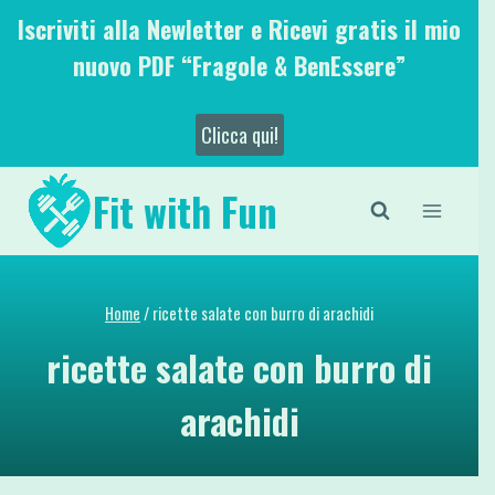
Salta
Iscriviti alla Newletter e Ricevi gratis il mio
al
nuovo PDF “Fragole & BenEssere”
contenuto
Clicca qui!
Fit with Fun
Home
/
ricette salate con burro di arachidi
ricette salate con burro di
arachidi