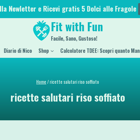
alla Newletter e Ricevi gratis 5 Dolci alle Fragole
Fit with Fun
Facile, Sano, Gustoso!
Diario di Nico
Shop
Calcolatore TDEE: Scopri quanto Man
Home
/
ricette salutari riso soffiato
ricette salutari riso soffiato