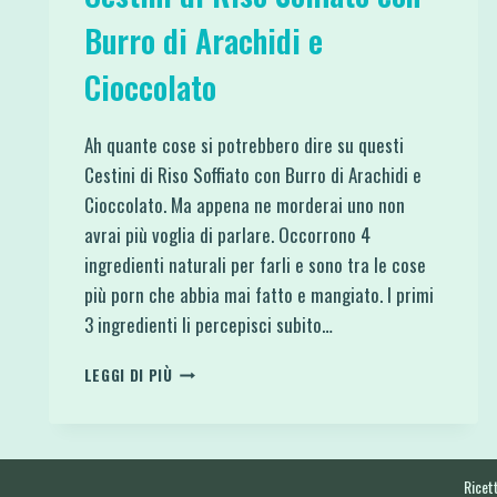
Burro di Arachidi e
Cioccolato
Ah quante cose si potrebbero dire su questi
Cestini di Riso Soffiato con Burro di Arachidi e
Cioccolato. Ma appena ne morderai uno non
avrai più voglia di parlare. Occorrono 4
ingredienti naturali per farli e sono tra le cose
più porn che abbia mai fatto e mangiato. I primi
3 ingredienti li percepisci subito…
CESTINI
LEGGI DI PIÙ
DI
RISO
SOFFIATO
CON
BURRO
Ricett