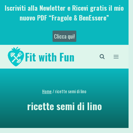
Salta
Iscriviti alla Newletter e Ricevi gratis il mio
al
nuovo PDF “Fragole & BenEssere”
contenuto
Clicca qui!
Fit with Fun
Home
/
ricette semi di lino
ricette semi di lino