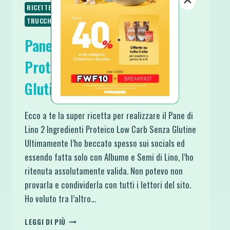
RICETTE SENZA ZUCCHERO
RICETTE VEGETARIANE
TRUCCHI IN CUCINA
Pane di Lino 2 Ingredienti
Proteico Low Carb Senza
Glutine
Ecco a te la super ricetta per realizzare il Pane di
Lino 2 Ingredienti Proteico Low Carb Senza Glutine
Ultimamente l’ho beccato spesso sui socials ed
essendo fatta solo con Albume e Semi di Lino, l’ho
ritenuta assolutamente valida. Non potevo non
provarla e condividerla con tutti i lettori del sito.
Ho voluto tra l’altro…
PANE
LEGGI DI PIÙ
DI