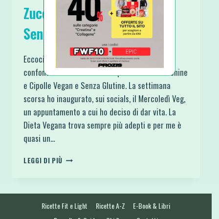
Zucchine e Cipolle Vegan e
Senza Glutine
Eccoci qui con una ricetta che a primo impatto
confonde le idee: il Tofu Strapazzato con Zucchine
e Cipolle Vegan e Senza Glutine. La settimana
scorsa ho inaugurato, sui socials, il Mercoledì Veg,
un appuntamento a cui ho deciso di dar vita. La
Dieta Vegana trova sempre più adepti e per me è
quasi un…
TOFU
LEGGI DI PIÙ
STRAPAZZATO
CON
ZUCCHINE
E
Ricette Fit e Light
Ricette A-Z
E-Book & Libri
CIPOLLE
VEGAN