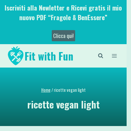
Salta
Iscriviti alla Newletter e Ricevi gratis il mio
al
nuovo PDF “Fragole & BenEssere”
contenuto
Clicca qui!
Fit with Fun
Home
/
ricette vegan light
ricette vegan light