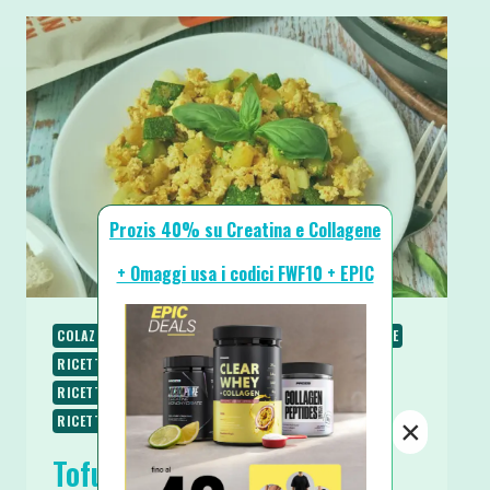
Prozis 40% su Creatina e Collagene
+ Omaggi usa i codici FWF10 + EPIC
COLAZIONE
PIATTI UNICI
PIATTI VELOCI
RICETTE
RICETTE LOW CARB
RICETTE PROTEICHE
RICETTE SALATE
RICETTE SENZA GLUTINE
RICETTE VEGANE
RICETTE VEGETARIANE
SECONDI
×
Tofu Strapazzato con