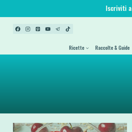
Salta
Iscriviti 
al
contenuto
Ricette
Raccolte & Guide