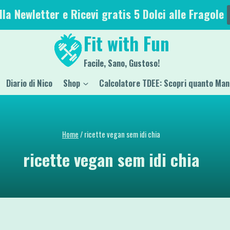
alla Newletter e Ricevi gratis 5 Dolci alle Fragole
Fit with Fun
Facile, Sano, Gustoso!
Diario di Nico
Shop
Calcolatore TDEE: Scopri quanto Man
Home
/
ricette vegan sem idi chia
ricette vegan sem idi chia