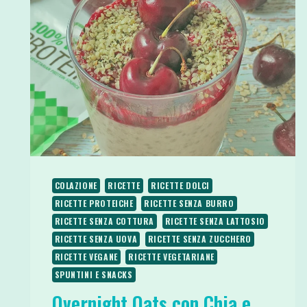
COLAZIONE
RICETTE
RICETTE DOLCI
RICETTE PROTEICHE
RICETTE SENZA BURRO
RICETTE SENZA COTTURA
RICETTE SENZA LATTOSIO
RICETTE SENZA UOVA
RICETTE SENZA ZUCCHERO
RICETTE VEGANE
RICETTE VEGETARIANE
SPUNTINI E SNACKS
Overnight Oats con Chia e