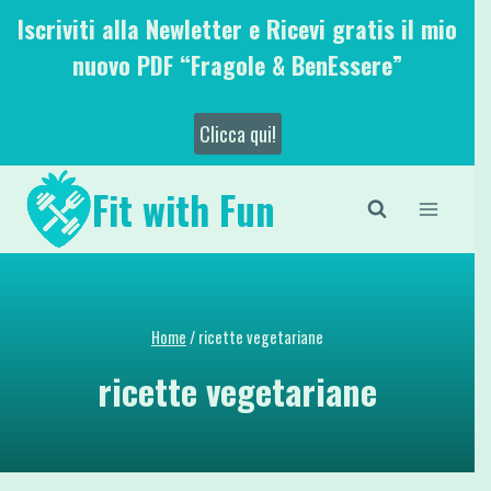
Salta
Iscriviti alla Newletter e Ricevi gratis il mio
al
nuovo PDF “Fragole & BenEssere”
contenuto
Clicca qui!
Fit with Fun
Home
/
ricette vegetariane
ricette vegetariane