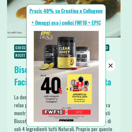
Prozis 40% su Creatina e Collagene
+ Omaggi usa i codici FWF10 + EPIC
CIOCCOLATO
COLAZIONE
RICETTE
RICETTE DOLCI
RICETTE VEGANE
RICETTE VEGETARIANE
×
Biscotti Energetici Super
Facili e Vegan Doppia Ricetta
La domenica pomeriggio è un momento di puro
relax per me e molto spesso di nuove ricette. Ora
mentre scrivo, sto proprio sgranocchiando questi
Biscotti. La ricetta base si ottiene con l’utilizzo di
soli 4 Ingredienti tutti Naturali. Proprio per questo