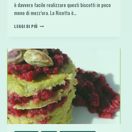
è davvero facile realizzare questi biscotti in poco
meno di mezz’ora. La Ricetta è…
BISCOTTI
LEGGI DI PIÙ
ENERGETICI
SUPER
FACILI
E
VEGAN
DOPPIA
RICETTA