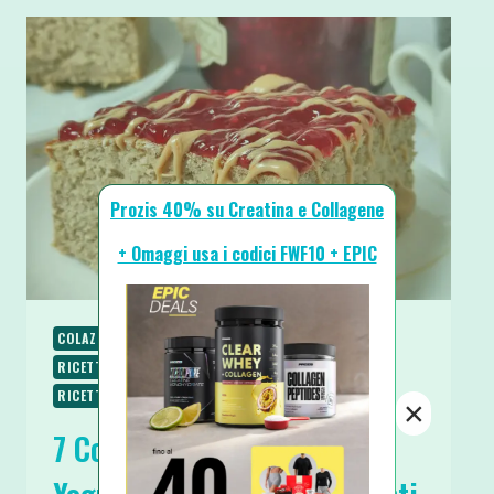
Prozis 40% su Creatina e Collagene
+ Omaggi usa i codici FWF10 + EPIC
COLAZIONE
RACCOLTE & GUIDE
RICETTE
RICETTE DOLCI
RICETTE PROTEICHE
RICETTE SENZA ZUCCHERO
×
7 Colazioni Proteiche con