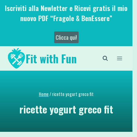
Salta
Iscriviti alla Newletter e Ricevi gratis il mio
al
nuovo PDF “Fragole & BenEssere”
contenuto
Clicca qui!
Fit with Fun
Home
/
ricette yogurt greco fit
ricette yogurt greco fit