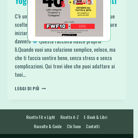
Yogurt Greco Facili e Sazianti
C’è un momento, spesso al mattino, in cui hai due
scelte:
improvvisare qualcosa al volo
oppure
iniziare la giornata con qualcosa che ti nutre
davvero
Questa raccolta nasce proprio
lì.Quando vuoi una colazione semplice, veloce, ma
che ti faccia sentire bene, senza stress e senza
complicazioni. Qui trovi idee che puoi adattare ai
tuoi…
7
LEGGI DI PIÙ
COLAZIONI
PROTEICHE
CON
YOGURT
Ricette Fit e Light
Ricette A-Z
E-Book & Libri
GRECO
FACILI
Raccolte & Guide
Chi Sono
Contatti
E