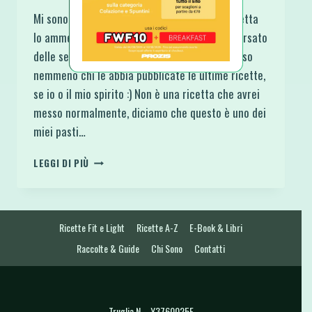
Mi sono fatta attendere tanto per questa ricetta
lo ammetto ma non è stato voluto. Ho attraversato
delle settimane veramente burrascose e non so
nemmeno chi le abbia pubblicate le ultime ricette,
se io o il mio spirito :) Non è una ricetta che avrei
messo normalmente, diciamo che questo è uno dei
miei pasti…
CALZONE
LEGGI DI PIÙ
NAPOLETANO
FIT
AL
FORNO
Ricette Fit e Light
Ricette A-Z
E-Book & Libri
CON
RIPIENO
Raccolte & Guide
Chi Sono
Contatti
LIGHT
Truglia N. - Y3760025E