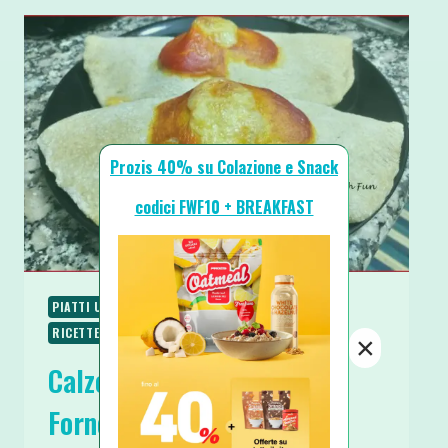
Prozis 40% su Colazione e Snack
codici FWF10 + BREAKFAST
PIATTI UNICI
RICETTE
RICETTE BASE
RICETTE PROTEICHE
RICETTE SALATE
×
Calzone Napoletano Fit al
Forno con Ripieno Light