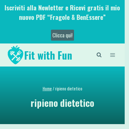
Salta
Iscriviti alla Newletter e Ricevi gratis il mio
al
nuovo PDF “Fragole & BenEssere”
contenuto
Clicca qui!
Fit with Fun
Home
/
ripieno dietetico
ripieno dietetico