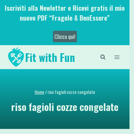
Salta
Iscriviti alla Newletter e Ricevi gratis il mio
al
nuovo PDF “Fragole & BenEssere”
contenuto
Clicca qui!
Fit with Fun
Home
/
riso fagioli cozze congelate
riso fagioli cozze congelate