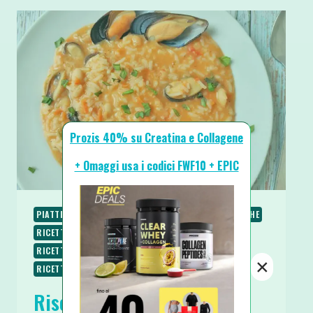
Prozis 40% su Creatina e Collagene
+ Omaggi usa i codici FWF10 + EPIC
PIATTI UNICI
PRIMI
RICETTE
RICETTE PROTEICHE
RICETTE SALATE
RICETTE SENZA BURRO
RICETTE SENZA GLUTINE
RICETTE SENZA LATTOSIO
×
RICETTE SENZA UOVA
Risotto Cremoso Fagioli e