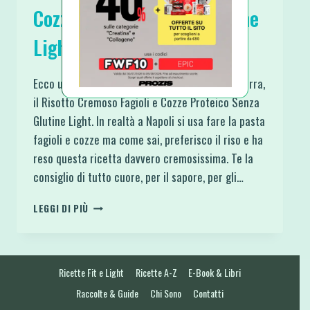
Cozze Proteico Senza Glutine
Light
Ecco un piatto ispirato alla cultura della mia terra,
il Risotto Cremoso Fagioli e Cozze Proteico Senza
Glutine Light. In realtà a Napoli si usa fare la pasta
fagioli e cozze ma come sai, preferisco il riso e ha
reso questa ricetta davvero cremosissima. Te la
consiglio di tutto cuore, per il sapore, per gli…
RISOTTO
LEGGI DI PIÙ
CREMOSO
FAGIOLI
E
COZZE
Ricette Fit e Light
Ricette A-Z
E-Book & Libri
PROTEICO
SENZA
Raccolte & Guide
Chi Sono
Contatti
GLUTINE