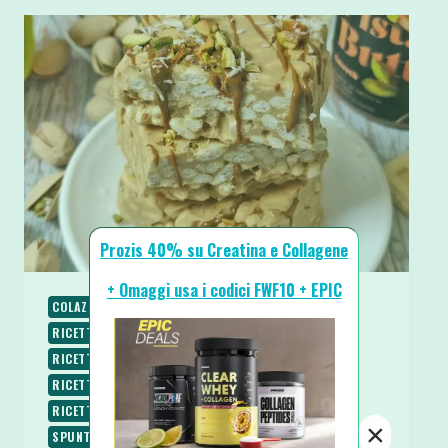
Prozis 40% su Creatina e Collagene
+ Omaggi usa i codici FWF10 + EPIC
COLAZIONE
RICETTE
RICETTE DOLCI
RICETTE PROTEICHE
RICETTE SENZA BURRO
RICETTE SENZA COTTURA
RICETTE SENZA GLUTINE
RICETTE SENZA UOVA
RICETTE SENZA ZUCCHERO
RICETTE VEGANE
RICETTE VEGETARIANE
×
SPUNTINI E SNACKS