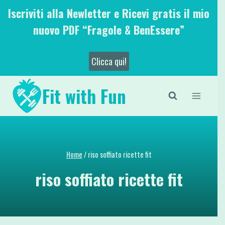
Salta
Iscriviti alla Newletter e Ricevi gratis il mio
al
nuovo PDF “Fragole & BenEssere”
contenuto
Clicca qui!
Fit with Fun
Home
/
riso soffiato ricette fit
riso soffiato ricette fit