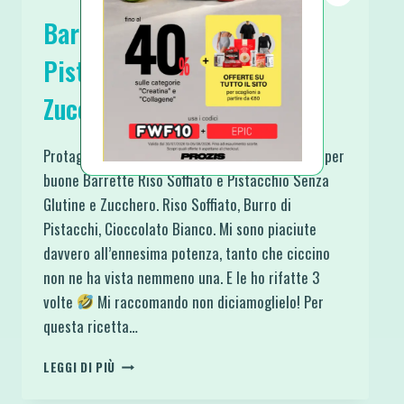
Barrette Riso Soffiato e
Pistacchio Senza Glutine e
Zucchero
Protagonisti da sballo e da sbavo per queste super
buone Barrette Riso Soffiato e Pistacchio Senza
Glutine e Zucchero. Riso Soffiato, Burro di
Pistacchi, Cioccolato Bianco. Mi sono piaciute
davvero all’ennesima potenza, tanto che ciccino
non ne ha vista nemmeno una. E le ho rifatte 3
volte
Mi raccomando non diciamoglielo! Per
questa ricetta…
BARRETTE
LEGGI DI PIÙ
RISO
SOFFIATO