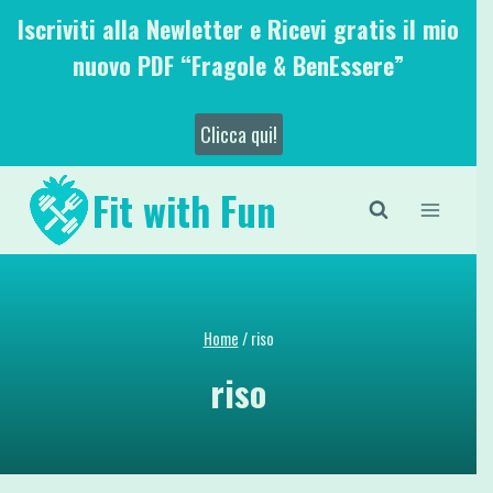
Salta
Iscriviti alla Newletter e Ricevi gratis il mio
al
nuovo PDF “Fragole & BenEssere”
contenuto
Clicca qui!
Fit with Fun
Home
/
riso
riso