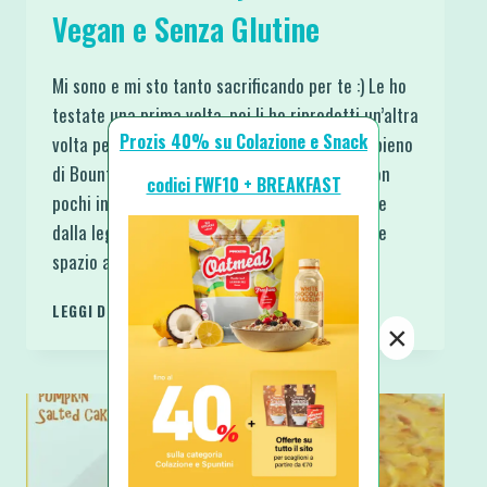
Vegan e Senza Glutine
Mi sono e mi sto tanto sacrificando per te :) Le ho
testate una prima volta, poi li ho riprodotti un’altra
Prozis 40% su Colazione e Snack
volta per girare il video. Risultato: ho il frigo pieno
di Bounty. Fortuna che son fatti veramente con
codici FWF10 + BREAKFAST
pochi ingredienti e tutti salutari… lo si avverte
dalla leggerezza che assolutamente non toglie
spazio alla…
BARRETTE
LEGGI DI PIÙ
BOUNTY
×
FATTE
IN
CASA
VEGAN
E
SENZA
GLUTINE