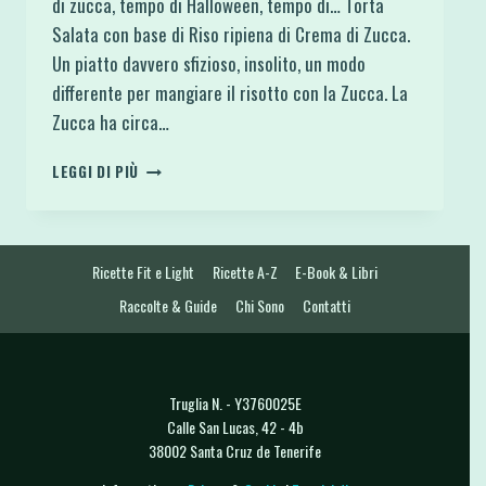
di zucca, tempo di Halloween, tempo di… Torta
Salata con base di Riso ripiena di Crema di Zucca.
Un piatto davvero sfizioso, insolito, un modo
differente per mangiare il risotto con la Zucca. La
Zucca ha circa…
TORTA
LEGGI DI PIÙ
SALATA
CON
BASE
DI
Ricette Fit e Light
Ricette A-Z
E-Book & Libri
RISO
RIPIENA
Raccolte & Guide
Chi Sono
Contatti
DI
CREMA
DI
ZUCCA
Truglia N. - Y3760025E
Calle San Lucas, 42 - 4b
38002 Santa Cruz de Tenerife