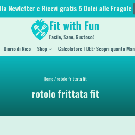
alla Newletter e Ricevi gratis 5 Dolci alle Fragole
Fit with Fun
Facile, Sano, Gustoso!
Diario di Nico
Shop
Calcolatore TDEE: Scopri quanto Man
Home
/
rotolo frittata fit
rotolo frittata fit