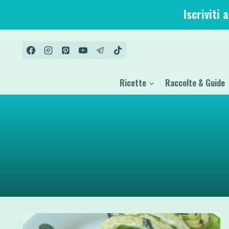
Salta
Iscriviti 
al
contenuto
Ricette
Raccolte & Guide