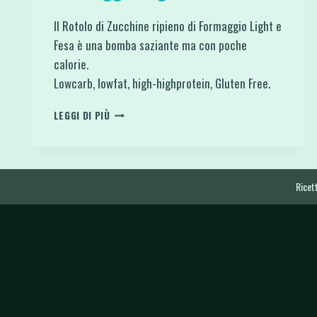
Il Rotolo di Zucchine ripieno di Formaggio Light e
Fesa è una bomba saziante ma con poche
calorie.
Lowcarb, lowfat, high-highprotein, Gluten Free.
ROTOLO
LEGGI DI PIÙ
DI
ZUCCHINE
RIPIENO
DI
FORMAGGIO
Ricett
LIGHT
E
FESA