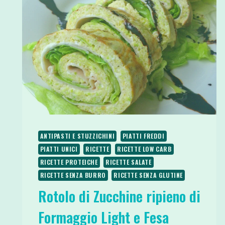
ANTIPASTI E STUZZICHINI
PIATTI FREDDI
PIATTI UNICI
RICETTE
RICETTE LOW CARB
RICETTE PROTEICHE
RICETTE SALATE
RICETTE SENZA BURRO
RICETTE SENZA GLUTINE
Rotolo di Zucchine ripieno di
Formaggio Light e Fesa