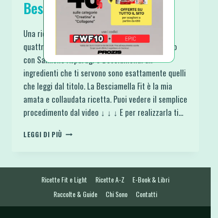
Besciamella
Una ricetta creata davvero in quattro e
quattr’otto questo Strudel Rustico di Pasta Fillo
con Salmone Asparagi e Besciamella. Gli
ingredienti che ti servono sono esattamente quelli
che leggi dal titolo. La Besciamella Fit è la mia
amata e collaudata ricetta. Puoi vedere il semplice
procedimento dal video ↓ ↓ ↓ E per realizzarla ti…
STRUDEL
LEGGI DI PIÙ
RUSTICO
DI
PASTA
FILLO
Ricette Fit e Light
Ricette A-Z
E-Book & Libri
CON
SALMONE
Raccolte & Guide
Chi Sono
Contatti
ASPARAGI
E