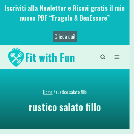
Salta
Iscriviti alla Newletter e Ricevi gratis il mio
al
nuovo PDF “Fragole & BenEssere”
contenuto
Clicca qui!
Fit with Fun
Home
/
rustico salato fillo
rustico salato fillo