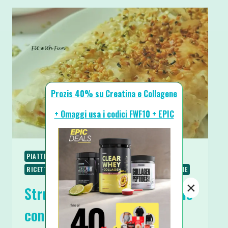
Prozis 40% su Creatina e Collagene
+ Omaggi usa i codici FWF10 + EPIC
PIATTI UNICI
PIATTI VELOCI
RICETTE
RICETTE BASE
RICETTE PROTEICHE
RICETTE SALATE
×
Strudel Rustico di Pasta Fillo
con Salmone Asparagi e