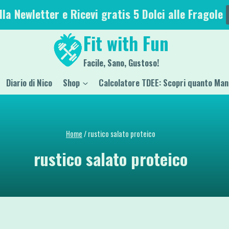
alla Newletter e Ricevi gratis 5 Dolci alle Fragole
Fit with Fun
Facile, Sano, Gustoso!
Diario di Nico
Shop
Calcolatore TDEE: Scopri quanto Man
Home
/
rustico salato proteico
rustico salato proteico