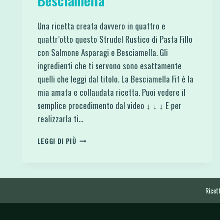
Besciamella
Una ricetta creata davvero in quattro e
quattr’otto questo Strudel Rustico di Pasta Fillo
con Salmone Asparagi e Besciamella. Gli
ingredienti che ti servono sono esattamente
quelli che leggi dal titolo. La Besciamella Fit è la
mia amata e collaudata ricetta. Puoi vedere il
semplice procedimento dal video ↓ ↓ ↓ E per
realizzarla ti…
STRUDEL
LEGGI DI PIÙ
RUSTICO
DI
PASTA
FILLO
CON
Ricett
SALMONE
ASPARAGI