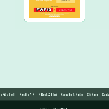
e Fit e Light
Ricette A-Z
E-Book & Libri
Raccolte & Guide
Chi Sono
Conta
Truglia N. - Y3760025E