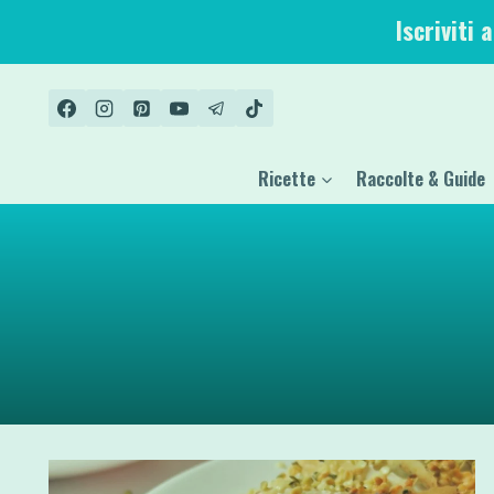
Salta
Iscriviti 
al
contenuto
Ricette
Raccolte & Guide