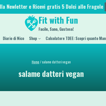
alla Newletter e Ricevi gratis 5 Dolci alle Fragole
Fit with Fun
Facile, Sano, Gustoso!
Diario di Nico
Shop
Calcolatore TDEE: Scopri quanto Man
Home
/
salame datteri vegan
salame datteri vegan