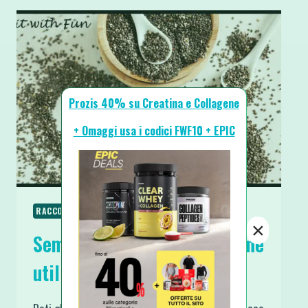
Prozis 40% su Creatina e Collagene
+ Omaggi usa i codici FWF10 + EPIC
RACCOLTE & GUIDE
×
Semi di Chia: cosa sono, come
utilizzarli e perché.