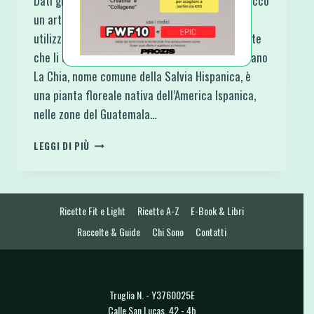
Dati gli esperimenti in cucina di questi giorni, ecco
un articolo sui Semi di Chia: perché e come
utilizzarli. Alla fine troverete i link a tante ricette
che li contengono. Cosa sono e da dove arrivano
La Chia, nome comune della Salvia Hispanica, è
una pianta floreale nativa dell’America Ispanica,
nelle zone del Guatemala…
SEMI
LEGGI DI PIÙ
DI
CHIA:
COSA
SONO,
Ricette Fit e Light
Ricette A-Z
E-Book & Libri
COME
UTILIZZARLI
Raccolte & Guide
Chi Sono
Contatti
E
PERCHÉ.
Truglia N. - Y3760025E
Calle San Lucas, 42 - 4b