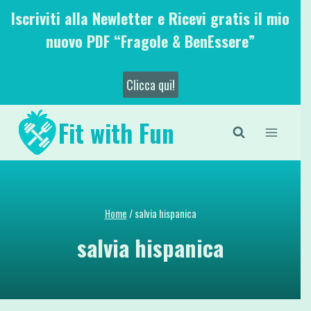
Salta
Iscriviti alla Newletter e Ricevi gratis il mio
al
nuovo PDF “Fragole & BenEssere”
contenuto
Clicca qui!
Fit with Fun
Home
/
salvia hispanica
salvia hispanica