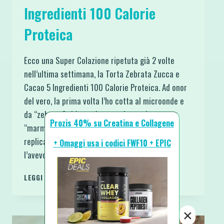
Ingredienti 100 Calorie
Proteica
Ecco una Super Colazione ripetuta già 2 volte
nell’ultima settimana, la Torta Zebrata Zucca e
Cacao 5 Ingredienti 100 Calorie Proteica. Ad onor
del vero, la prima volta l’ho cotta al microonde e
da “zebrata” si è trasformata in versione
Prozis 40% su Creatina e Collagene
“marmorizzata”. Buona, Sana e Soffice andava
replicata identica ma doveva venire come ce
+ Omaggi usa i codici FWF10 + EPIC
l’avevo in…
TORTA
LEGGI DI PIÙ
ZEBRATA
ZUCCA
E
×
CACAO