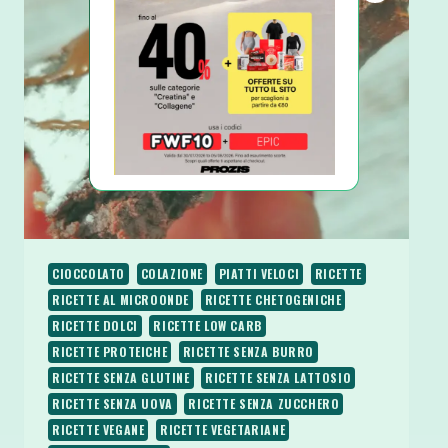
5
INGREDIENTI
100
CALORIE
PROTEICA
CIOCCOLATO
COLAZIONE
PIATTI VELOCI
RICETTE
RICETTE AL MICROONDE
RICETTE CHETOGENICHE
RICETTE DOLCI
RICETTE LOW CARB
RICETTE PROTEICHE
RICETTE SENZA BURRO
RICETTE SENZA GLUTINE
RICETTE SENZA LATTOSIO
RICETTE SENZA UOVA
RICETTE SENZA ZUCCHERO
RICETTE VEGANE
RICETTE VEGETARIANE