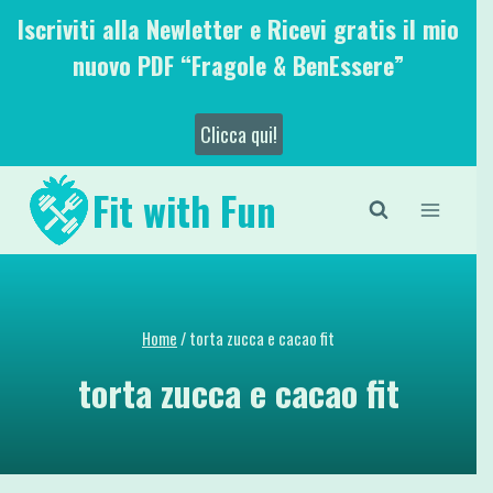
Salta
Iscriviti alla Newletter e Ricevi gratis il mio
al
nuovo PDF “Fragole & BenEssere”
contenuto
Clicca qui!
Fit with Fun
Home
/
torta zucca e cacao fit
torta zucca e cacao fit