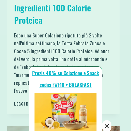
Ingredienti 100 Calorie
Proteica
Ecco una Super Colazione ripetuta già 2 volte
nell’ultima settimana, la Torta Zebrata Zucca e
Cacao 5 Ingredienti 100 Calorie Proteica. Ad onor
del vero, la prima volta l’ho cotta al microonde e
da “zebrata” si è trasformata in versione
Prozis 40% su Colazione e Snack
“marmorizzata”. Buona, Sana e Soffice andava
replicata identica ma doveva venire come ce
codici FWF10 + BREAKFAST
l’avevo in…
TORTA
LEGGI DI PIÙ
ZEBRATA
ZUCCA
E
×
CACAO