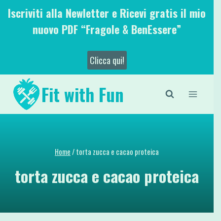
Salta
Iscriviti alla Newletter e Ricevi gratis il mio
al
nuovo PDF “Fragole & BenEssere”
contenuto
Clicca qui!
Fit with Fun
Home
/
torta zucca e cacao proteica
torta zucca e cacao proteica