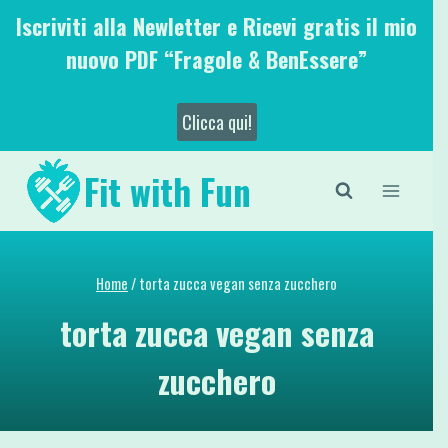
Salta
Iscriviti alla Newletter e Ricevi gratis il mio
al
nuovo PDF “Fragole & BenEssere”
contenuto
Clicca qui!
Fit with Fun
Home
/
torta zucca vegan senza zucchero
torta zucca vegan senza
zucchero