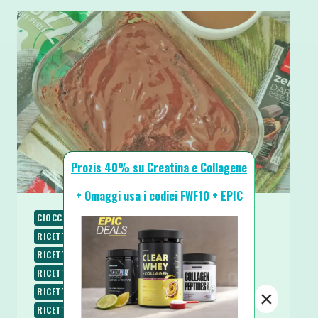
Prozis 40% su Creatina e Collagene
+ Omaggi usa i codici FWF10 + EPIC
CIOCCOLATO
COLAZIONE
RICETTE
RICETTE AL MICROONDE
RICETTE DOLCI
RICETTE PROTEICHE
RICETTE SENZA BURRO
RICETTE SENZA LATTOSIO
RICETTE SENZA UOVA
RICETTE SENZA ZUCCHERO
RICETTE VEGANE
×
RICETTE VEGETARIANE
SPUNTINI E SNACKS