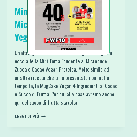
Mini Torta Fondente al
Microonde Zucca e Cacao
Vegan Proteica
Un’altra golosissima colazione degli ultimi giorni,
ecco a te la Mini Torta Fondente al Microonde
Zucca e Cacao Vegan Proteica. Molto simile ad
un’altra ricetta che ti ho presentato non molto
tempo fa, la MugCake Vegan 4 Ingredienti al Cacao
e Succo di Frutta. Per cui alla base avremo anche
qui del succo di frutta stavolta…
MINI
LEGGI DI PIÙ
TORTA
FONDENTE
AL