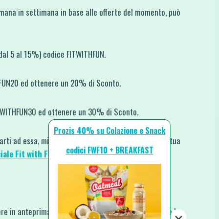
imana in settimana in base alle offerte del momento, può
 dal 5 al 15%) codice FITWITHFUN.
HFUN20 ed ottenere un 20% di Sconto.
ITWITHFUN30 ed ottenere un 30% di Sconto.
Prozis 40% su Colazione e Snack
rarti ad essa, mi farebbe piacere che mi mostrassi la tua
codici FWF10 + BREAKFAST
iale Fit with Fun
o taggandomi su
Instagram
.
re in anteprima le nuove ricette, i nuovi video e tutte le