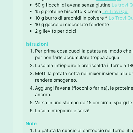
50
g
fiocchi di avena senza glutine
La trovi Q
15
g
proteine biscotto & crema
Le Trovi Qui
10
g
burro di arachidi in polvere *
Lo Trovi Qu
10
g
gocce di cioccolato fondente
2
g
lievito per dolci
Istruzioni
Per prima cosa cuoci la patata nel modo che pre
per non farle accumulare troppa acqua.
Lasciala intiepidire e preriscalda il forno a 18
Metti la patata cotta nel mixer insieme alla ba
rendere omogeneo.
Aggiungi l'avena (fiocchi o farina), le proteine,
ancora.
Versa in uno stampo da 15 cm circa, spargi le 
Lascia intiepidire e servi!
Note
La patata la cuocio al cartoccio nel forno, il 