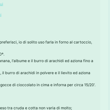
ui
i
ferisci, io di solito uso farla in forno al cartoccio,
0º.
nana, l'albume e il burro di arachidi ed aziona fino a
 il burro di arachidi in polvere e il lievito ed aziona
gocce di cioccolato in cima e inforna per circa 15/20'.
peso tra cruda e cotta non varia di molto;