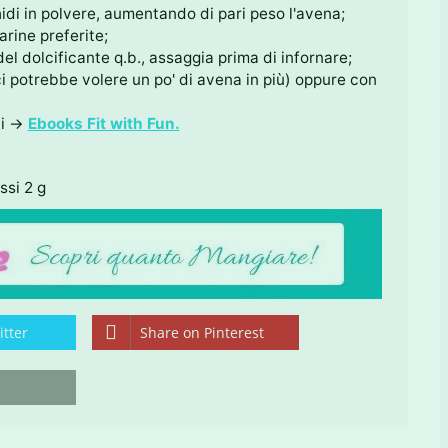
hidi in polvere, aumentando di pari peso l'avena;
arine preferite;
el dolcificante q.b., assaggia prima di infornare;
ci potrebbe volere un po' di avena in più) oppure con
ui →
Ebooks Fit with Fun.
ssi 2 g
tter
Share on Pinterest