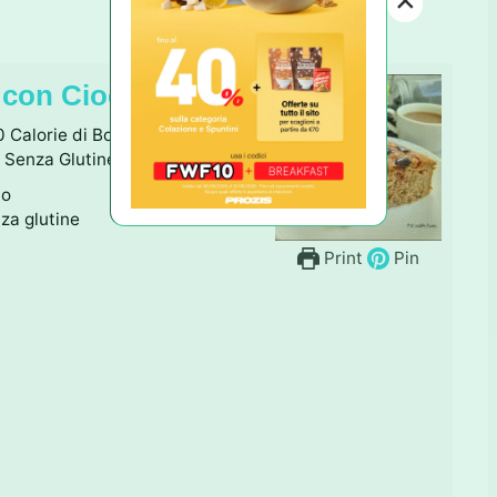
×
 con Cioccolato
 Calorie di Bontà per una
. Senza Glutine e Proteica!
no
nza glutine
Print
Pin