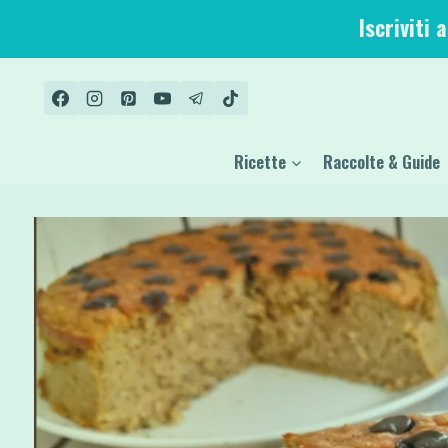
Salta
Iscriviti 
al
contenuto
Ricette
Raccolte & Guide