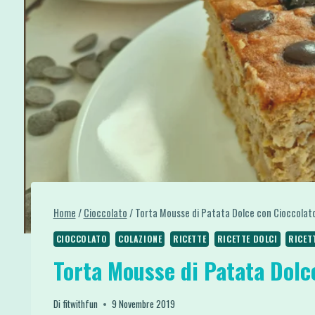
Home
/
Cioccolato
/
Torta Mousse di Patata Dolce con Cioccolat
CIOCCOLATO
COLAZIONE
RICETTE
RICETTE DOLCI
RICET
Torta Mousse di Patata Dolc
Di
fitwithfun
9 Novembre 2019