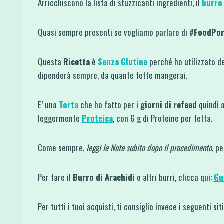
Arricchiscono la lista di stuzzicanti ingredienti, il
burro 
Quasi sempre presenti se vogliamo parlare di
#FoodPo
Questa
Ricetta
è
Senza Glutine
perché ho utilizzato de
dipenderà sempre, da quante fette mangerai.
E’ una
Torta
che ho fatto per i
giorni di refeed
quindi 
leggermente
Proteica
, con 6 g di Proteine per fetta.
Come sempre,
leggi le Note subito dopo il procedimento
, p
Per fare il
Burro di Arachidi
o altri burri, clicca qui:
Gu
Per tutti i tuoi acquisti, ti consiglio invece i seguenti si