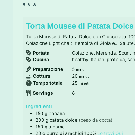
offerte!
Torta Mousse di Patata Dolce
Torta Mousse di Patata Dolce con Cioccolato: 100
Colazione Light che ti riempirà di Gioia e... Salute
Portata
Colazione, Merenda, Spunti
Cucina
healthy, Italian, proteica, se
m
Preparazione
5
minuti
i
m
Cottura
20
minuti
n
i
m
Tempo totale
25
minuti
u
n
i
Servings
8
t
u
n
i
t
u
Ingredienti
i
t
150
g
banana
i
200
g
patata dolce
(peso da cotta)
150
g
albume
20
g
burro di arachidi 100%
Lo trovi Qui