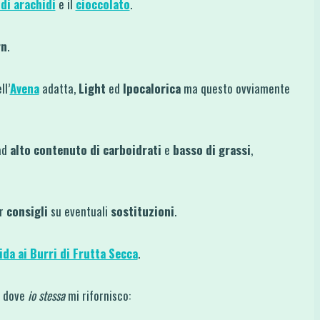
di arachidi
e il
cioccolato
.
rn
.
ll’
Avena
adatta,
Light
ed
Ipocalorica
ma questo ovviamente
ad
alto contenuto di carboidrati
e
basso di grassi
,
er
consigli
su eventuali
sostituzioni
.
ida ai Burri di Frutta Secca
.
ti dove
io stessa
mi rifornisco: