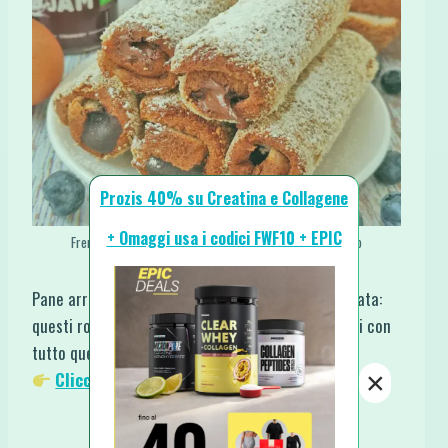
Prozis 40% su Creatina e Collagene
+ Omaggi usa i codici FWF10 + EPIC
French Toast Rolls Rotolini Dolci e Ripieni di Pane al Forno
Pane arrotolato, ripieno cremoso e superficie dorata:
questi rotolini sono golosi, facili e personalizzabili con
tutto quello che ami, dal cioccolato allo yogurt.
×
Clicca qui per la ricetta