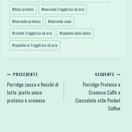
articolo:
#
dolci proteici
#
merenda friggitrice ad aria
#
merenda proteica
#
merende sane
#
ricette friggitrice ad aria
#
spuntini dolci veloci
#
spuntini in friggitrice ad aria
Navigazione
PRECEDENTE
SEGUENTE
Porridge zucca e fiocchi di
Porridge Proteico e
articoli
latte: piatto unico
Cremoso Caffè e
proteico e cremoso
Cioccolato stile Pocket
Coffee