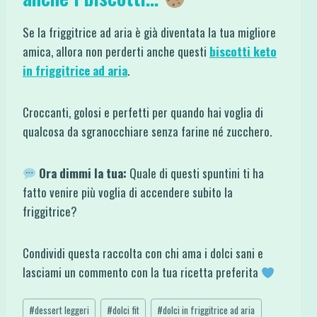
Se la friggitrice ad aria è già diventata la tua migliore
amica, allora non perderti anche questi
biscotti keto
in friggitrice ad aria
.
Croccanti, golosi e perfetti per quando hai voglia di
qualcosa da sgranocchiare senza farine né zucchero.
Ora dimmi la tua:
Quale di questi spuntini ti ha
fatto venire più voglia di accendere subito la
friggitrice?
Condividi questa raccolta con chi ama i dolci sani e
lasciami un commento con la tua ricetta preferita
Tag
#
dessert leggeri
#
dolci fit
#
dolci in friggitrice ad aria