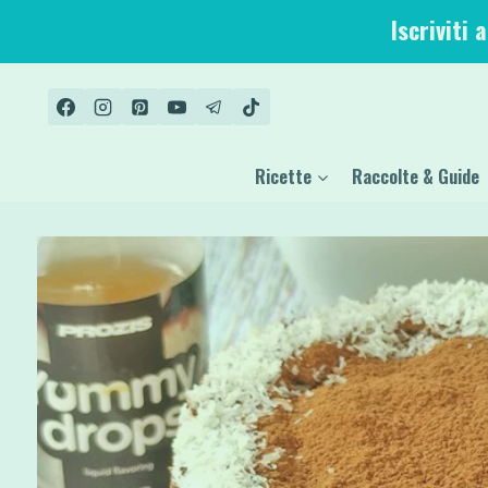
Salta
Iscriviti 
al
contenuto
Ricette
Raccolte & Guide