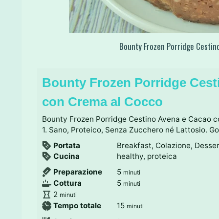
Bounty Frozen Porridge Cesti
Bounty Frozen Porridge Cest
con Crema al Cocco
Bounty Frozen Porridge Cestino Avena e Cacao co
1. Sano, Proteico, Senza Zucchero né Lattosio. Go
Portata
Breakfast, Colazione, Desse
Cucina
healthy, proteica
m
Preparazione
5
minuti
i
m
Cottura
5
minuti
n
i
m
2
minuti
u
n
i
m
Tempo totale
15
minuti
t
u
n
i