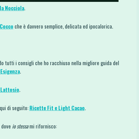
la Nocciola
.
 Cocco
che è davvero semplice, delicata ed ipocalorica.
o tutti i consigli che ho racchiuso nella migliore guida del
 Esigenza
.
 Lattosio
.
qui di seguito:
Ricette Fit e Light Cacao
.
ti dove
io stessa
mi rifornisco: