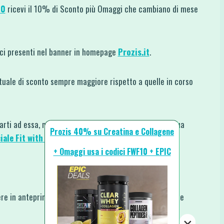
10
ricevi il 10% di Sconto più Omaggi che cambiano di mese
dici presenti nel banner in homepage
Prozis.it
.
uale di sconto sempre maggiore rispetto a quelle in corso
rarti ad essa, mi farebbe piacere che mi mostrassi la tua
Prozis 40% su Creatina e Collagene
iale Fit with Fun
o taggandomi su
Instagram
.
+ Omaggi usa i codici FWF10 + EPIC
re in anteprima le nuove ricette, i nuovi video e tutte le