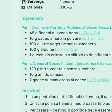
Servings
1
persona
i
t
u
n
Calories
310
kcal
i
t
u
i
t
Ingredienti
i
Per il Cestino di Porridge Proteico al Cacao Senza L
45
g
fiocchi di avena baby
Li Trovi Qui
10
g
cacao amaro in polvere
Lo Trovi Qui
100
g
latte vegetale senza zucchero
100
g
albume
Lo Trovi Qui
1
cucchiaio
eritritolo o xilitolo (o dolcificante 
Per la Crema al Cocco Fit Light Ipocalorica e Senza 
120
g
latte vegetale senza zucchero
10
g
amido di mais
2
gocce
yummy drops al cocco
Lo Trovi Qui
Istruzioni
In un pentolino metti i fiocchi di avena, il caca
Unisci e poni su fiamma medio bassa fino ad
Per creare il cestino, il porridge deve essere