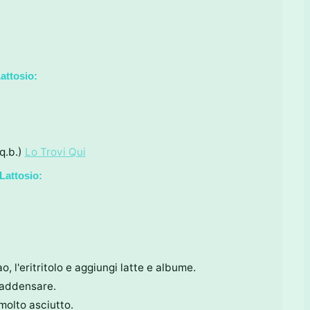
attosio:
q.b.)
Lo Trovi Qui
Lattosio:
o, l'eritritolo e aggiungi latte e albume.
 addensare.
 molto asciutto.