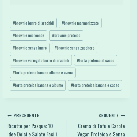
Tag
#
brownie burro di arachidi
#
brownie marmorizzato
articolo:
#
brownie microonde
#
brownie proteico
#
brownie senza burro
#
brownie senza zucchero
#
brownie variegato burro di arachidi
#
torta proteica al cacao
#
torta proteica banana albume e avena
#
torta proteica banana e albume
#
torta proteica banana e cacao
Navigazione
PRECEDENTE
SEGUENTE
Ricette per Pasqua: 10
Crema di Tofu e Carote
articoli
Idee Dolci e Salate Facili
Vegan Proteica e Senza