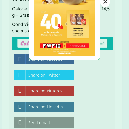
×
Calorie 170 – Carboidrati 15,5 g – Proteine 14,5
g – Grassi 5,5 g
Condividi questa Ricetta usando i tastini
socials qui sotto ↓ Grazie!
Share on Facebook
Share on Twitter
Share on Pinterest
Share on LinkedIn
Send email