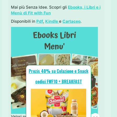
Mai più Senza Idee. Scopri gli
Ebooks, i Libri e i
Menù di Fit with Fun
Disponibili in
Pdf
,
Kindle
e
Cartaceo
.
Prozis 40% su Colazione e Snack
codici FWF10 + BREAKFAST
Valori nutrizionali per un quadrotto: