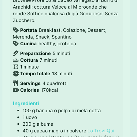
Brownie Proteico al Cacao Variegato al Burro di
Arachidi: cottura Veloce al Microonde che
rende Soffice qualcosa di già Godurioso! Senza
Zucchero.
Portata
Breakfast, Colazione, Dessert,
Merenda, Snack, Spuntino
Cucina
healthy, proteica
m
Preparazione
5
minuti
m
i
Cottura
7
minuti
m
i
n
1
minute
i
n
u
m
Tempo totale
13
minuti
n
u
t
i
Servings
4
quadrotti
u
t
i
n
Calories
170
kcal
t
i
u
e
t
Ingredienti
i
100
g
banana o polpa di mela cotta
1
uovo
200
g
albume
40
g
cacao magro in polvere
Lo Trovi Qui