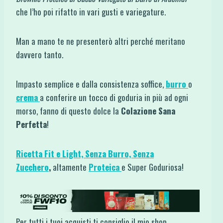
che l’ho poi rifatto in vari gusti e variegature.
Man a mano te ne presenterò altri perché meritano
davvero tanto.
Impasto semplice e dalla consistenza soffice,
burro
o
crema
a conferire un tocco di goduria in più ad ogni
morso, fanno di questo dolce la
Colazione Sana
Perfetta
!
Ricetta Fit e Light,
Senza Burro,
Senza
Zucchero
,
altamente
Proteica
e Super Goduriosa!
Per tutti i tuoi acquisti ti consiglio il mio shop