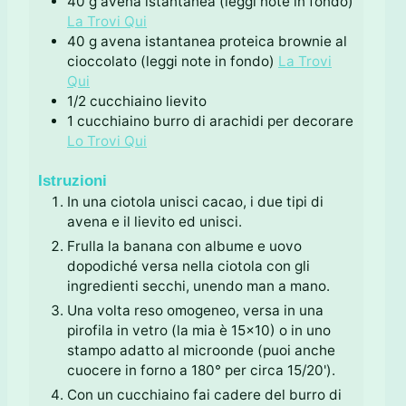
40
g
avena istantanea (leggi note in fondo)
La Trovi Qui
40
g
avena istantanea proteica brownie al
cioccolato (leggi note in fondo)
La Trovi
Qui
1/2
cucchiaino
lievito
1
cucchiaino
burro di arachidi per decorare
Lo Trovi Qui
Istruzioni
In una ciotola unisci cacao, i due tipi di
avena e il lievito ed unisci.
Frulla la banana con albume e uovo
dopodiché versa nella ciotola con gli
ingredienti secchi, unendo man a mano.
Una volta reso omogeneo, versa in una
pirofila in vetro (la mia è 15x10) o in uno
stampo adatto al microonde (puoi anche
cuocere in forno a 180° per circa 15/20').
Con un cucchiaino fai cadere del burro di