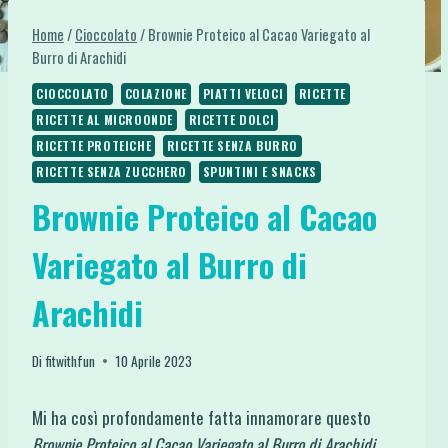
Home
/
Cioccolato
/
Brownie Proteico al Cacao Variegato al
Burro di Arachidi
CIOCCOLATO
COLAZIONE
PIATTI VELOCI
RICETTE
RICETTE AL MICROONDE
RICETTE DOLCI
RICETTE PROTEICHE
RICETTE SENZA BURRO
RICETTE SENZA ZUCCHERO
SPUNTINI E SNACKS
Brownie Proteico al Cacao
Variegato al Burro di
Arachidi
Di
fitwithfun
10 Aprile 2023
Mi ha così profondamente fatta innamorare questo
Brownie Proteico al Cacao Variegato al Burro di Arachidi