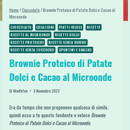
Home
/
Cioccolato
/
Brownie Proteico di Patate Dolci e Cacao al
Microonde
CIOCCOLATO
COLAZIONE
PIATTI VELOCI
RICETTE
RICETTE AL MICROONDE
RICETTE DOLCI
RICETTE PROTEICHE
RICETTE SENZA BURRO
RICETTE SENZA ZUCCHERO
SPUNTINI E SNACKS
Brownie Proteico di Patate
Dolci e Cacao al Microonde
Di
fitwithfun
3 Novembre 2022
Era da tempo che non proponevo qualcosa di simile,
quindi ecco a te questo fondente e veloce
Brownie
Proteico di Patate Dolci e Cacao al Microonde
.