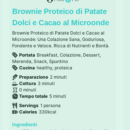
Brownie Proteico di Patate
Dolci e Cacao al Microonde
Brownie Proteico di Patate Dolci e Cacao al
Microonde: Una Colazione Sana, Goduriosa,
Fondente e Veloce. Ricca di Nutrienti e Bontà.
Portata
Breakfast, Colazione, Dessert,
Merenda, Snack, Spuntino
Cucina
healthy, proteica
m
Preparazione
2
minuti
m
i
Cottura
3
minuti
m
i
n
0
minuti
i
n
m
u
Tempo totale
5
minuti
n
u
i
t
Servings
1
persona
u
t
n
i
Calories
330
kcal
t
i
u
i
t
Ingredienti
i