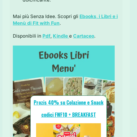
Mai più Senza Idee. Scopri gli
Ebooks, i Libri e i
Menù di Fit with Fun
.
Disponibili in
Pdf
,
Kindle
e
Cartaceo
.
Prozis 40% su Colazione e Snack
codici FWF10 + BREAKFAST