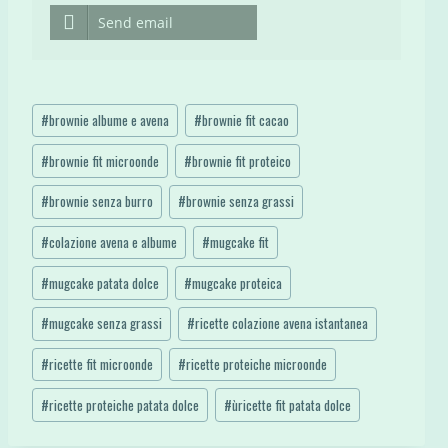
Send email
Tag
#
brownie albume e avena
#
brownie fit cacao
articolo:
#
brownie fit microonde
#
brownie fit proteico
#
brownie senza burro
#
brownie senza grassi
#
colazione avena e albume
#
mugcake fit
#
mugcake patata dolce
#
mugcake proteica
#
mugcake senza grassi
#
ricette colazione avena istantanea
#
ricette fit microonde
#
ricette proteiche microonde
#
ricette proteiche patata dolce
#
ùricette fit patata dolce