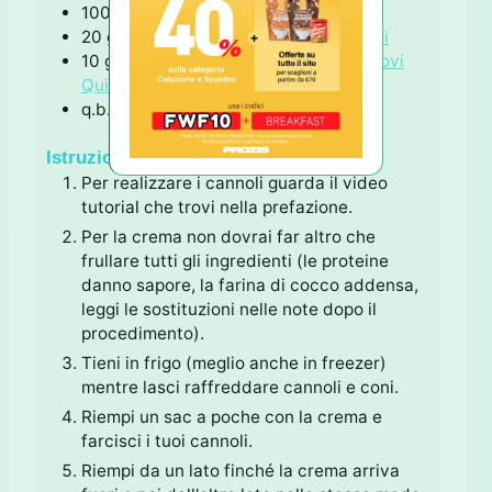
100
g
fiocchi di latte
20
g
proteine alla vaniglia
Le Trovi Qui
10
g
farina di cocco degrassata
La Trovi
Qui
q.b.
vaniglia
Istruzioni
Per realizzare i cannoli guarda il video
tutorial che trovi nella prefazione.
Per la crema non dovrai far altro che
frullare tutti gli ingredienti (le proteine
danno sapore, la farina di cocco addensa,
leggi le sostituzioni nelle note dopo il
procedimento).
Tieni in frigo (meglio anche in freezer)
mentre lasci raffreddare cannoli e coni.
Riempi un sac a poche con la crema e
farcisci i tuoi cannoli.
Riempi da un lato finché la crema arriva