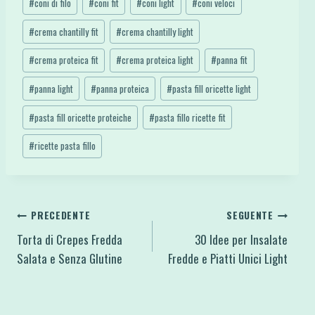
#
coni di filo
#
coni fit
#
coni light
#
coni veloci
#
crema chantilly fit
#
crema chantilly light
#
crema proteica fit
#
crema proteica light
#
panna fit
#
panna light
#
panna proteica
#
pasta fill oricette light
#
pasta fill oricette proteiche
#
pasta fillo ricette fit
#
ricette pasta fillo
Navigazione
PRECEDENTE
SEGUENTE
Torta di Crepes Fredda
30 Idee per Insalate
articoli
Salata e Senza Glutine
Fredde e Piatti Unici Light