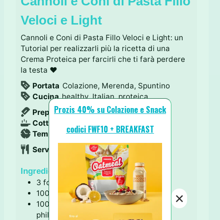
Cannoli e Coni di Pasta Fillo
Veloci e Light
Cannoli e Coni di Pasta Fillo Veloci e Light: un
Tutorial per realizzarli più la ricetta di una
Crema Proteica per farcirli che ti farà perdere
la testa ♥
Portata
Colazione, Merenda, Spuntino
Cucina
healthy, Italian, proteica
Prozis 40% su Colazione e Snack
m
Preparazione
10
minuti
m
i
Cottura
10
minuti
codici FWF10 + BREAKFAST
i
n
m
Tempo totale
30
minuti
n
u
i
Servings
6
cannoli/coni
u
t
n
t
i
u
Ingredienti
i
t
3
fogli
Pasta Fillo *
i
100
g
ricotta
×
100
g
formaggio morbido light (tipo
philadelphia)