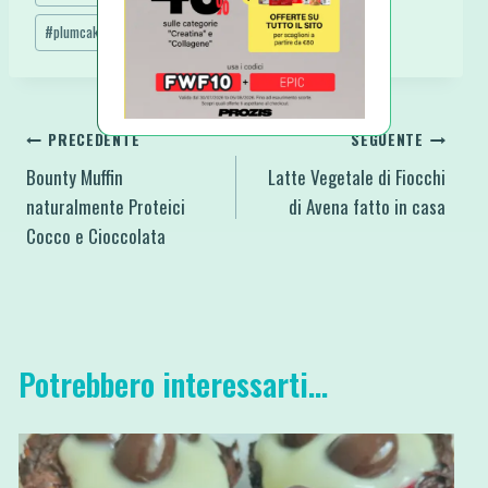
#
plumcake vegan
Navigazione
PRECEDENTE
SEGUENTE
Bounty Muffin
Latte Vegetale di Fiocchi
articoli
naturalmente Proteici
di Avena fatto in casa
Cocco e Cioccolata
Potrebbero interessarti...