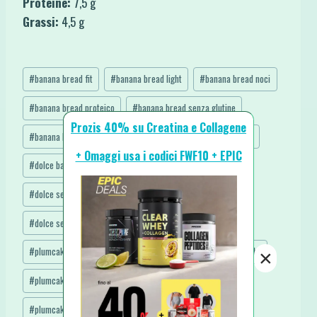
Proteine:
7,5 g
Grassi:
4,5 g
Tag
#
banana bread fit
#
banana bread light
#
banana bread noci
articolo:
#
banana bread proteico
#
banana bread senza glutine
Prozis 40% su Creatina e Collagene
#
banana bread vegan senza glutine
#
banana bread vegano
+ Omaggi usa i codici FWF10 + EPIC
#
dolce banana
#
dolce con noci
#
dolce proteico
#
dolce senza burro
#
dolce senza glutine
#
dolce senza uova
#
dolce senza zucchero
#
plumcake banana
#
plumcake con noci
#
plumcake light
×
#
plumcake proteico
#
plumcake senza glutine
#
plumcake senza uova
#
plumcake senza zucchero