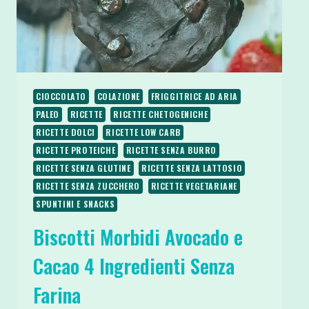
CIOCCOLATO
COLAZIONE
FRIGGITRICE AD ARIA
PALEO
RICETTE
RICETTE CHETOGENICHE
RICETTE DOLCI
RICETTE LOW CARB
RICETTE PROTEICHE
RICETTE SENZA BURRO
RICETTE SENZA GLUTINE
RICETTE SENZA LATTOSIO
RICETTE SENZA ZUCCHERO
RICETTE VEGETARIANE
SPUNTINI E SNACKS
Biscotti Morbidi Avocado e
Cacao 4 Ingredienti Senza
Farina