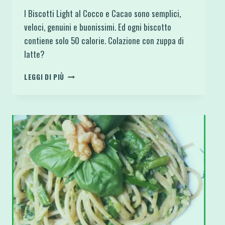
I Biscotti Light al Cocco e Cacao sono semplici,
veloci, genuini e buonissimi. Ed ogni biscotto
contiene solo 50 calorie. Colazione con zuppa di
latte?
BISCOTTI
LEGGI DI PIÙ
FIT
E
LIGHT
AL
COCCO
E
CACAO