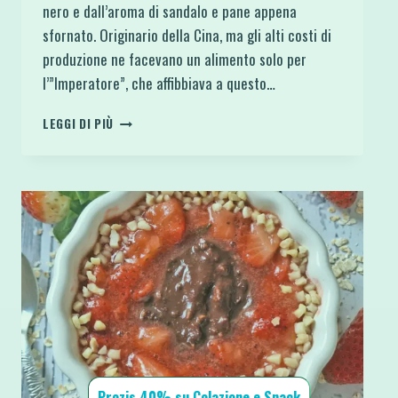
nero e dall’aroma di sandalo e pane appena
sfornato. Originario della Cina, ma gli alti costi di
produzione ne facevano un alimento solo per
l’”Imperatore”, che affibbiava a questo…
RISO
LEGGI DI PIÙ
VENERE
CON
FETA
POMODORINI
E
OLIVE
Prozis 40% su Colazione e Snack