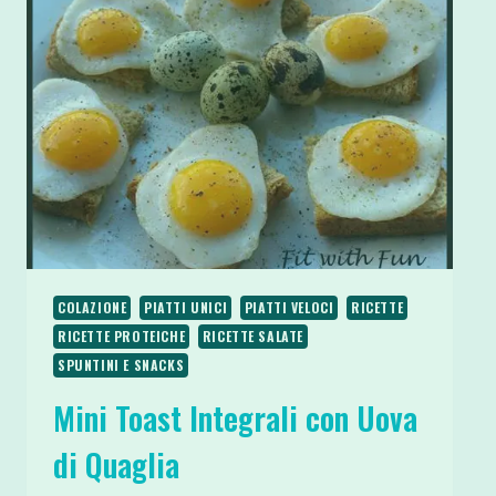
SALSA
TZATZIKI
COLAZIONE
PIATTI UNICI
PIATTI VELOCI
RICETTE
RICETTE PROTEICHE
RICETTE SALATE
SPUNTINI E SNACKS
Mini Toast Integrali con Uova
di Quaglia