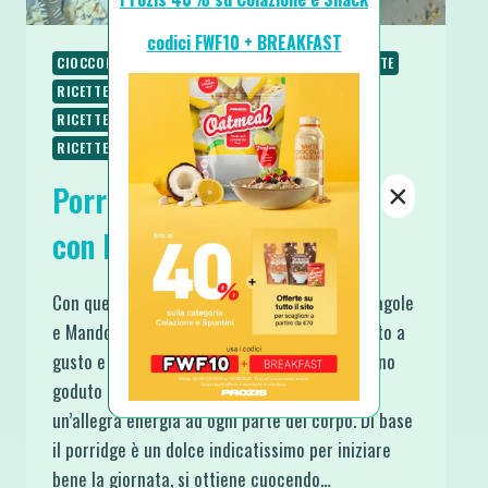
codici FWF10 + BREAKFAST
CIOCCOLATO
COLAZIONE
PIATTI VELOCI
RICETTE
RICETTE DOLCI
RICETTE PROTEICHE
RICETTE SENZA BURRO
RICETTE SENZA LATTOSIO
RICETTE SENZA ZUCCHERO
×
Porridge al Cocco e Cacao
con Fragole e Mandorle
Con questo Porridge al Cocco e Cacao con Fragole
e Mandorle mi sono proprio superata, in quanto a
gusto e bellezza. Le mie papille gustative hanno
goduto appieno di ogni sapore trasferendo
un’allegra energia ad ogni parte del corpo. Di base
il porridge è un dolce indicatissimo per iniziare
bene la giornata, si ottiene cuocendo…