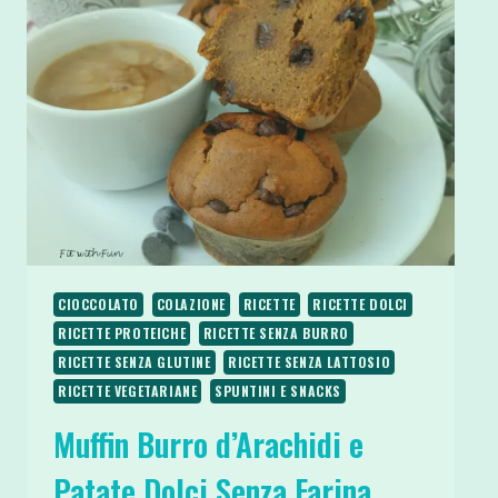
CON
CREMA
DI
AVOCADO
E
CACAO
CIOCCOLATO
COLAZIONE
RICETTE
RICETTE DOLCI
RICETTE PROTEICHE
RICETTE SENZA BURRO
RICETTE SENZA GLUTINE
RICETTE SENZA LATTOSIO
RICETTE VEGETARIANE
SPUNTINI E SNACKS
Muffin Burro d’Arachidi e
Patate Dolci Senza Farina