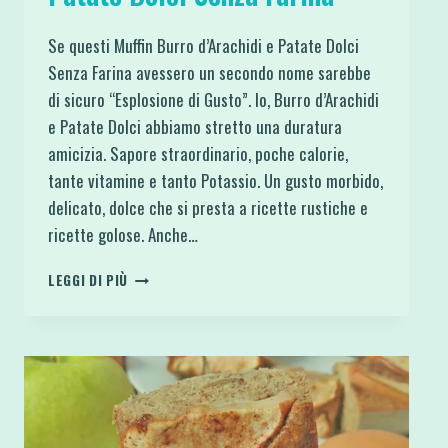
Se questi Muffin Burro d’Arachidi e Patate Dolci
Senza Farina avessero un secondo nome sarebbe
di sicuro “Esplosione di Gusto”. Io, Burro d’Arachidi
e Patate Dolci abbiamo stretto una duratura
amicizia. Sapore straordinario, poche calorie,
tante vitamine e tanto Potassio. Un gusto morbido,
delicato, dolce che si presta a ricette rustiche e
ricette golose. Anche…
MUFFIN
LEGGI DI PIÙ
BURRO
D’ARACHIDI
E
PATATE
DOLCI
SENZA
FARINA