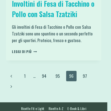
Involtini di Fesa di Tacchino o
Pollo con Salsa Tzatziki
Gli involtini di Fesa di Tacchino o Pollo con Salsa
Tzatziki sono uno spuntino o un secondo perfetto
per gli sportivi. Proteico, fresco e gustoso.
INVOLTINI
LEGGI DI PIÙ
DI
FESA
DI
TACCHINO
Navigazione
Pagina
1
…
94
95
96
97
O
POLLO
pagina
Precedente
Pagina
CON
SALSA
successiva
TZATZIKI
Ricette Fit e Light
Ricette A-Z
E-Book & Libri