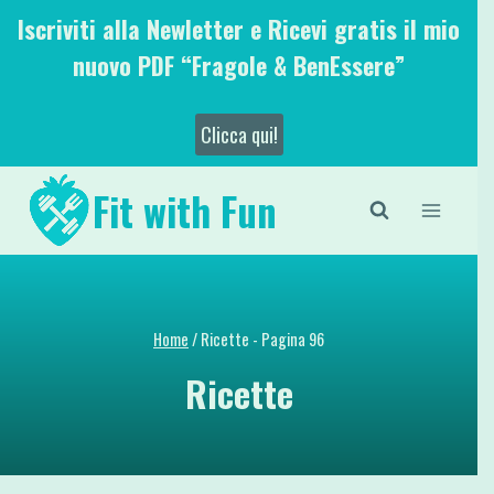
Salta
Iscriviti alla Newletter e Ricevi gratis il mio
al
nuovo PDF “Fragole & BenEssere”
contenuto
Clicca qui!
Fit with Fun
Home
/
Ricette
- Pagina 96
Ricette