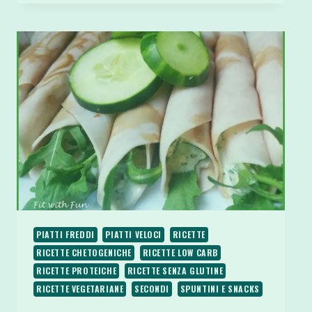
DI
BASILICO
ASPARAGI
E
NOCI
PIATTI FREDDI
PIATTI VELOCI
RICETTE
RICETTE CHETOGENICHE
RICETTE LOW CARB
RICETTE PROTEICHE
RICETTE SENZA GLUTINE
RICETTE VEGETARIANE
SECONDI
SPUNTINI E SNACKS