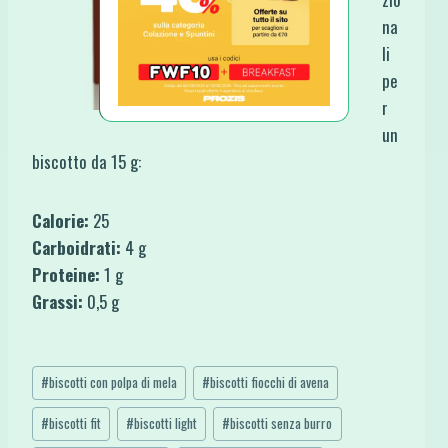
na
li
pe
r
un
biscotto da 15 g:
Calorie:
25
Carboidrati:
4 g
Proteine:
1 g
Grassi:
0,5 g
Tag
#
biscotti con polpa di mela
#
biscotti fiocchi di avena
articolo:
#
biscotti fit
#
biscotti light
#
biscotti senza burro