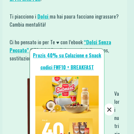
Ti piacciono i
Dolci
ma hai paura facciano ingrassare?
Cambia mentalità!
Ci ho pensato io per Te ♥ con l’ebook
“Dolci Senza
Peccato”
(150 dolci fit e light completi di macros,
Prozis 40% su Colazione e Snack
sostituzioni e suggerimenti).
codici FWF10 + BREAKFAST
Va
lor
×
i
nu
tri
zio