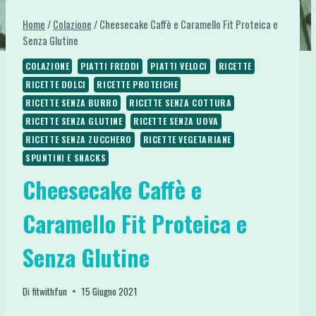
Home
/
Colazione
/
Cheesecake Caffè e Caramello Fit Proteica e
Senza Glutine
COLAZIONE
PIATTI FREDDI
PIATTI VELOCI
RICETTE
RICETTE DOLCI
RICETTE PROTEICHE
RICETTE SENZA BURRO
RICETTE SENZA COTTURA
RICETTE SENZA GLUTINE
RICETTE SENZA UOVA
RICETTE SENZA ZUCCHERO
RICETTE VEGETARIANE
SPUNTINI E SNACKS
Cheesecake Caffè e
Caramello Fit Proteica e
Senza Glutine
Di
fitwithfun
15 Giugno 2021