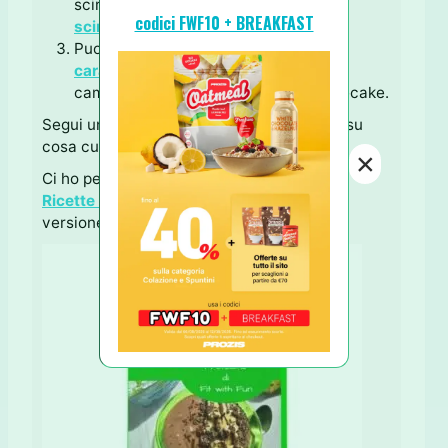
sciroppi o miele, stessa cosa per lo
codici FWF10 + BREAKFAST
sciroppo di cocco
;
Puoi sostituire le
proteine caffè e
caramello
con altre da te preferite
cambiando così gusto alla tua cheesecake.
Segui una
Dieta Proteica
ma non hai idee su
cosa cucinare?
×
Ci ho pensato io per Te ♥ con l'ebook
"Le
Ricette Proteiche"
(disponibile anche in
versione cartacea).