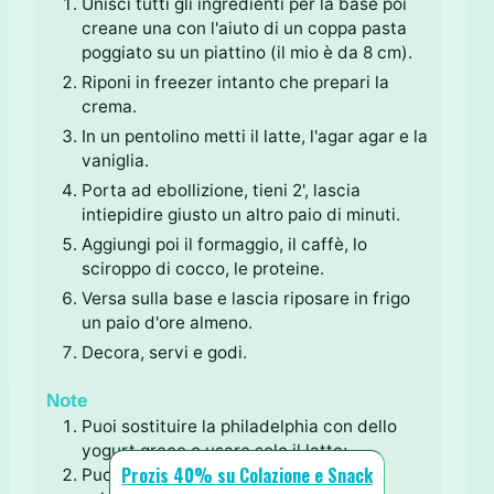
Unisci tutti gli ingredienti per la base poi
creane una con l'aiuto di un coppa pasta
poggiato su un piattino (il mio è da 8 cm).
Riponi in freezer intanto che prepari la
crema.
In un pentolino metti il latte, l'agar agar e la
vaniglia.
Porta ad ebollizione, tieni 2', lascia
intiepidire giusto un altro paio di minuti.
Aggiungi poi il formaggio, il caffè, lo
sciroppo di cocco, le proteine.
Versa sulla base e lascia riposare in frigo
un paio d'ore almeno.
Decora, servi e godi.
Note
Puoi sostituire la philadelphia con dello
yogurt greco o usare solo il latte;
Prozis 40% su Colazione e Snack
Puoi sostituire lo
sciroppo 0
con altri