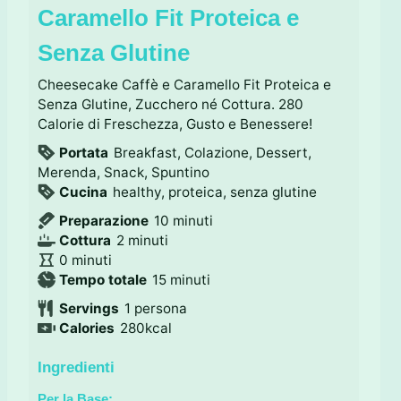
Caramello Fit Proteica e
Senza Glutine
Cheesecake Caffè e Caramello Fit Proteica e
Senza Glutine, Zucchero né Cottura. 280
Calorie di Freschezza, Gusto e Benessere!
Portata
Breakfast, Colazione, Dessert,
Merenda, Snack, Spuntino
Cucina
healthy, proteica, senza glutine
m
Preparazione
10
minuti
m
i
Cottura
2
minuti
m
i
n
0
minuti
i
n
m
u
Tempo totale
15
minuti
n
u
i
t
Servings
1
persona
u
t
n
i
Calories
280
kcal
t
i
u
i
t
Ingredienti
i
Per la Base: