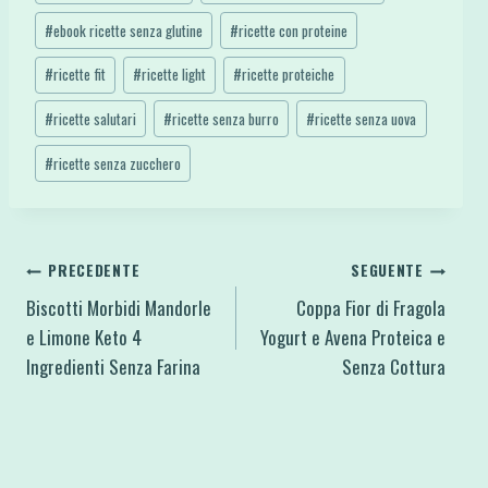
#
ebook ricette senza glutine
#
ricette con proteine
#
ricette fit
#
ricette light
#
ricette proteiche
#
ricette salutari
#
ricette senza burro
#
ricette senza uova
#
ricette senza zucchero
Navigazione
PRECEDENTE
SEGUENTE
Biscotti Morbidi Mandorle
Coppa Fior di Fragola
articoli
e Limone Keto 4
Yogurt e Avena Proteica e
Ingredienti Senza Farina
Senza Cottura