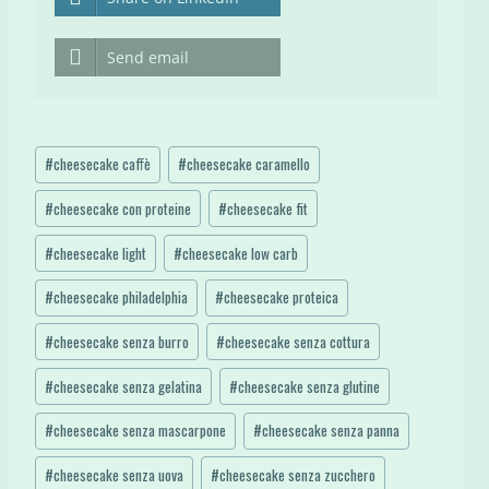
Send email
Tag
#
cheesecake caffè
#
cheesecake caramello
articolo:
#
cheesecake con proteine
#
cheesecake fit
#
cheesecake light
#
cheesecake low carb
#
cheesecake philadelphia
#
cheesecake proteica
#
cheesecake senza burro
#
cheesecake senza cottura
#
cheesecake senza gelatina
#
cheesecake senza glutine
#
cheesecake senza mascarpone
#
cheesecake senza panna
#
cheesecake senza uova
#
cheesecake senza zucchero