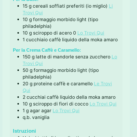
15
g
cereali soffiati preferiti (io miglio)
Li
Trovi Qui
10
g
formaggio morbido light (tipo
philadelphia)
10
g
sciroppo di acero 0
Lo Trovi Qui
1
cucchiaio
caffè liquido della moka amaro
Per la Crema Caffè e Caramello:
150
g
latte di mandorle senza zucchero
Lo
Trovi Qui
50
g
formaggio morbido light (tipo
philadelphia)
20
g
proteine caffè e caramello
Le Trovi
Qui
2
cucchiai
caffè liquido della moka amaro
10
g
sciroppo di fiori di cocco
Lo Trovi Qui
1
g
agar agar
Lo Trovi Qui
q.b.
vaniglia
Istruzioni