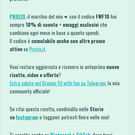
PROZIS
, il marchio del mio ♥: con il codice
FWF10
hai
sempre
10% di sconto
+
omaggi esclusivi
che
cambiano ogni mese in base a quanto spendi.
Il codice è
cumulabile anche con altre promo
attive
su
Prozis.it
.
Vuoi restare aggiornata e ricevere in anteprima
nuove
ricette, video e offerte
?
Entra subito nel Gruppo Fit with Fun su Telegram
, la mia
community ufficiale!
Se rifai questa ricetta, condividila nelle
Storie
su
Instagram
o taggami: potresti finire nelle mie!
Ti aspetto anche su
Pinterest
e
TikTok
, dove trovi