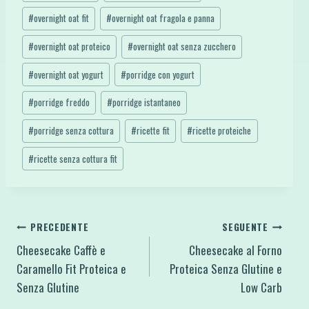
#
overnight oat fit
#
overnight oat fragola e panna
#
overnight oat proteico
#
overnight oat senza zucchero
#
overnight oat yogurt
#
porridge con yogurt
#
porridge freddo
#
porridge istantaneo
#
porridge senza cottura
#
ricette fit
#
ricette proteiche
#
ricette senza cottura fit
Navigazione
PRECEDENTE
SEGUENTE
Cheesecake Caffè e
Cheesecake al Forno
articoli
Caramello Fit Proteica e
Proteica Senza Glutine e
Senza Glutine
Low Carb