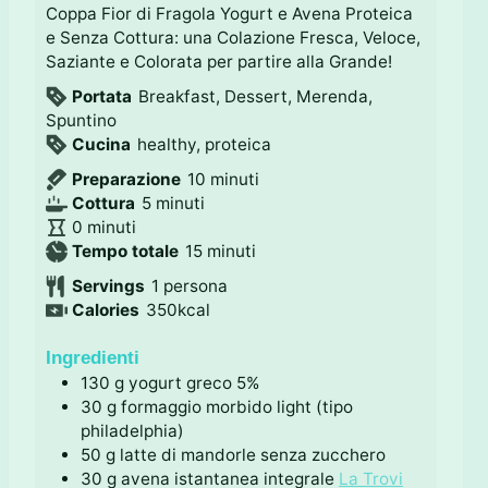
Coppa Fior di Fragola Yogurt e Avena Proteica
e Senza Cottura: una Colazione Fresca, Veloce,
Saziante e Colorata per partire alla Grande!
Portata
Breakfast, Dessert, Merenda,
Spuntino
Cucina
healthy, proteica
m
Preparazione
10
minuti
m
i
Cottura
5
minuti
m
i
n
0
minuti
i
n
m
u
Tempo totale
15
minuti
n
u
i
t
Servings
1
persona
u
t
n
i
Calories
350
kcal
t
i
u
i
t
Ingredienti
i
130
g
yogurt greco 5%
30
g
formaggio morbido light (tipo
philadelphia)
50
g
latte di mandorle senza zucchero
30
g
avena istantanea integrale
La Trovi