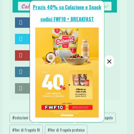
Prozis 40% su Colazione e Snack
codici FWF10 + BREAKFAST
Share on Facebook
Share on Twitter
Share on Pinterest
×
Share on LinkedIn
Send email
Tag
#
colazioni fit
#
colazioni proteiche
#
coppa fiori di fragola
articolo:
#
fior di fragola fit
#
fior di fragola proteico