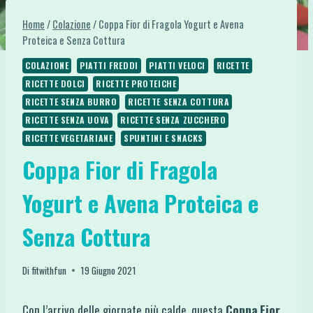
Home
/
Colazione
/
Coppa Fior di Fragola Yogurt e Avena
Proteica e Senza Cottura
COLAZIONE
PIATTI FREDDI
PIATTI VELOCI
RICETTE
RICETTE DOLCI
RICETTE PROTEICHE
RICETTE SENZA BURRO
RICETTE SENZA COTTURA
RICETTE SENZA UOVA
RICETTE SENZA ZUCCHERO
RICETTE VEGETARIANE
SPUNTINI E SNACKS
Coppa Fior di Fragola
Yogurt e Avena Proteica e
Senza Cottura
Di
fitwithfun
19 Giugno 2021
Con l’arrivo delle giornate più calde, questa
Coppa Fior