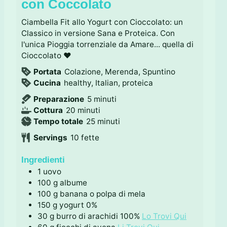
con Coccolato
Ciambella Fit allo Yogurt con Cioccolato: un
Classico in versione Sana e Proteica. Con
l'unica Pioggia torrenziale da Amare... quella di
Cioccolato ♥
Portata
Colazione, Merenda, Spuntino
Cucina
healthy, Italian, proteica
m
Preparazione
5
minuti
m
i
Cottura
20
minuti
i
n
m
Tempo totale
25
minuti
n
u
i
Servings
10
fette
u
t
n
t
i
u
Ingredienti
i
t
1
uovo
i
100
g
albume
100
g
banana o polpa di mela
150
g
yogurt 0%
30
g
burro di arachidi 100%
Lo Trovi Qui