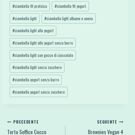
#
ciambella fit proteica
#
ciambella fit yogurt
#
ciambella light
#
ciambella light albume e avena
#
ciambella light allo yogurt
#
ciambella light allo yogurt senza burro
#
ciambella light con gocce di cioccolato
#
ciambella light senza zucchero
#
ciambella yogurt senza burro
#
ciambella yogurt senza zucchero
Navigazione
PRECEDENTE
SEGUENTE
Torta Soffice Cocco
Brownies Vegan 4