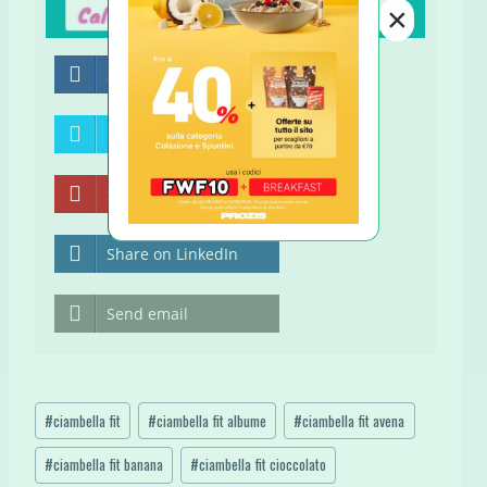
×
Share on Facebook
Share on Twitter
Share on Pinterest
Share on LinkedIn
Send email
Tag
#
ciambella fit
#
ciambella fit albume
#
ciambella fit avena
articolo:
#
ciambella fit banana
#
ciambella fit cioccolato