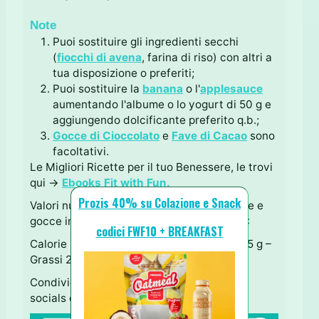
Note
Puoi sostituire gli ingredienti secchi
(
fiocchi di avena
, farina di riso) con altri a
tua disposizione o preferiti;
Puoi sostituire la
banana
o l'
applesauce
aumentando l'albume o lo yogurt di 50 g e
aggiungendo dolcificante preferito q.b.;
Gocce di Cioccolato
e
Fave di Cacao
sono
facoltativi.
Le Migliori Ricette per il tuo Benessere, le trovi
qui →
Ebooks Fit with Fun.
Prozis 40% su Colazione e Snack
Valori nutrizionali per una fetta (senza fave e
gocce in quanto saranno a sentimento ♥):
codici FWF10 + BREAKFAST
Calorie 90 – Carboidrati 11,5 g – Proteine 5 g –
Grassi 2,5 g
Condividi questa Ricetta usando i tastini
socials qui sotto ↓ Grazie!