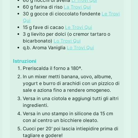
60
g
fiocchi di avena
Li Trovi Qui
60
g
farina di riso
La Trovi Qui
30
g
gocce di cioccolato fondente
Le Trovi
Qui
15
g
fave di cacao
Le Trovi Qui
3
g
lievito per dolci (o cremor tartaro o
bicarbonato)
Lo Trovi Qui
q.b.
Aroma Vaniglia
Lo Trovi Qui
Istruzioni
Preriscalda il forno a 180º.
In un mixer metti banana, uovo, albume,
yogurt e burro di arachidi con un pizzico di
sale e aziona fino a rendere omogeneo.
Versa in una ciotola e aggiungi tutti gli altri
ingredienti.
Versa in uno stampo in silicone da 15 cm
con al centro un bicchiere oleato.
Cuoci per 20' poi lascia intiepidire prima di
tagliare e godere!