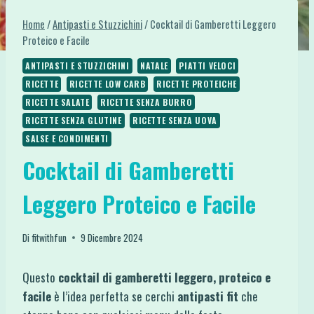
Home
/
Antipasti e Stuzzichini
/
Cocktail di Gamberetti Leggero
Proteico e Facile
ANTIPASTI E STUZZICHINI
NATALE
PIATTI VELOCI
RICETTE
RICETTE LOW CARB
RICETTE PROTEICHE
RICETTE SALATE
RICETTE SENZA BURRO
RICETTE SENZA GLUTINE
RICETTE SENZA UOVA
SALSE E CONDIMENTI
Cocktail di Gamberetti
Leggero Proteico e Facile
Di
fitwithfun
9 Dicembre 2024
Questo
cocktail di gamberetti leggero, proteico e
facile
è l’idea perfetta se cerchi
antipasti fit
che