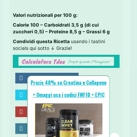
Valori nutrizionali per 100 g:
Calorie 100 – Carboidrati 3,5 g (di cui
zuccheri 0,5) – Proteine 8,5 g – Grassi 6 g
Condividi questa Ricetta
usando i tastini
socials qui sotto ↓ Grazie!
Share on Facebook
Prozis 40% su Creatina e Collagene
+ Omaggi usa i codici FWF10 + EPIC
Share on Twitter
Share on Pinterest
Share on LinkedIn