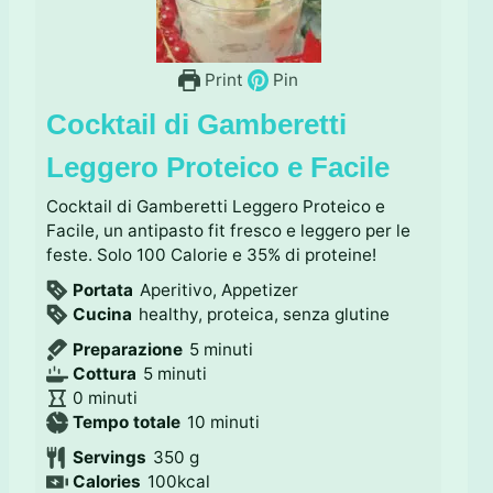
Print
Pin
Cocktail di Gamberetti
Leggero Proteico e Facile
Cocktail di Gamberetti Leggero Proteico e
Facile, un antipasto fit fresco e leggero per le
feste. Solo 100 Calorie e 35% di proteine!
Portata
Aperitivo, Appetizer
Cucina
healthy, proteica, senza glutine
m
Preparazione
5
minuti
m
i
Cottura
5
minuti
m
i
n
0
minuti
i
n
u
m
Tempo totale
10
minuti
n
u
t
i
Servings
350
g
u
t
i
n
Calories
100
kcal