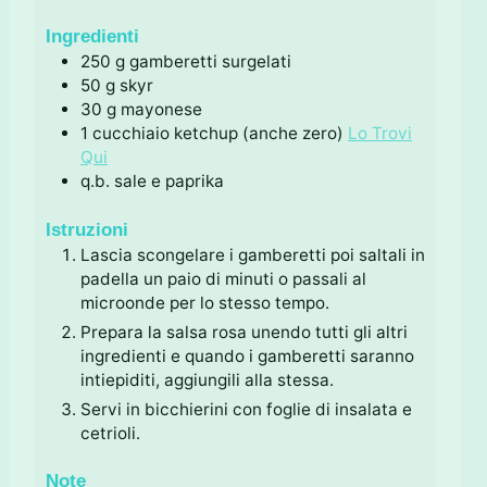
t
i
u
i
t
Ingredienti
i
250
g
gamberetti surgelati
50
g
skyr
30
g
mayonese
1
cucchiaio
ketchup (anche zero)
Lo Trovi
Qui
q.b.
sale e paprika
Istruzioni
Lascia scongelare i gamberetti poi saltali in
padella un paio di minuti o passali al
microonde per lo stesso tempo.
Prepara la salsa rosa unendo tutti gli altri
ingredienti e quando i gamberetti saranno
intiepiditi, aggiungili alla stessa.
Servi in bicchierini con foglie di insalata e
cetrioli.
Note