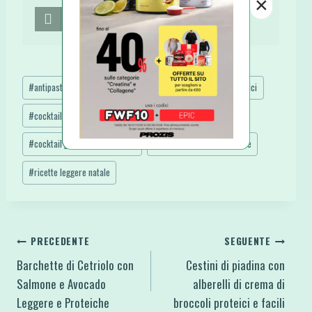
×
Send email
Tag
#
antipasti fit
#
antipasti natale veloci
#
antipasti proteici
articolo:
#
cocktail di gamberetti light
#
cocktail gamberetti facile
#
cocktail gamberetti surgelati
#
gamberetti ricette leggere
#
ricette leggere natale
Navigazione
PRECEDENTE
SEGUENTE
Barchette di Cetriolo con
Cestini di piadina con
articoli
Salmone e Avocado
alberelli di crema di
Leggere e Proteiche
broccoli proteici e facili