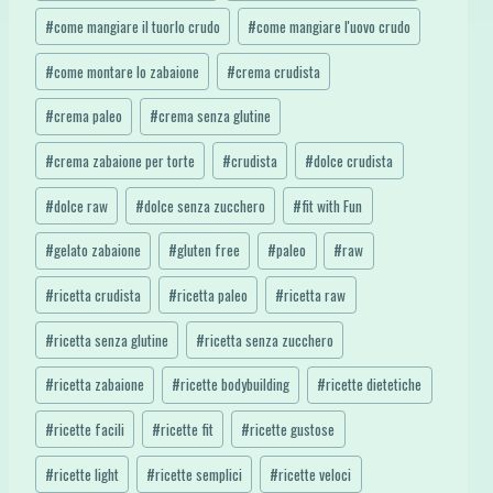
#
come mangiare il tuorlo crudo
#
come mangiare l'uovo crudo
#
come montare lo zabaione
#
crema crudista
#
crema paleo
#
crema senza glutine
#
crema zabaione per torte
#
crudista
#
dolce crudista
#
dolce raw
#
dolce senza zucchero
#
fit with Fun
#
gelato zabaione
#
gluten free
#
paleo
#
raw
#
ricetta crudista
#
ricetta paleo
#
ricetta raw
#
ricetta senza glutine
#
ricetta senza zucchero
#
ricetta zabaione
#
ricette bodybuilding
#
ricette dietetiche
#
ricette facili
#
ricette fit
#
ricette gustose
#
ricette light
#
ricette semplici
#
ricette veloci