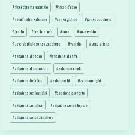
#
ricostituente naturale
#
rosso d'uovo
#
semifreddo zabaione
#
senza glutine
#
senza zucchero
#
tuorlo
#
tuorlo crudo
#
uovo
#
uovo crudo
#
uovo sbattuto senza zucchero
#
vaniglia
#
vegetariano
#
zabaione al cacao
#
zabaione al caffè
#
zabaione al cioccolato
#
zabaione crudo
#
zabaione dietetico
#
zabaione fit
#
zabaione light
#
zabaione per bambini
#
zabaione per torte
#
zabaione semplice
#
zabaione senza liquore
#
zabaione senza zucchero