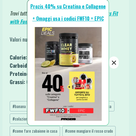
Prozis 40% su Creatina e Collagene
Trovi tutti i miei
Ebooks
e i
Cartacei
, qui →
Ebooks Fit
+ Omaggi usa i codici FWF10 + EPIC
with Fun.
Valori nutrizionali per una porzione base:
Calorie:
127
×
Carboidrati:
12,4 g
Proteine:
4,5 g
Grassi:
6,9 g
Tag
#
banana
#
caffè
#
cioccolato
#
colazione energetica
articolo:
#
colazione paleo
#
colazione senza zucchero
#
come fare zabaione in casa
#
come mangiare il rosso crudo