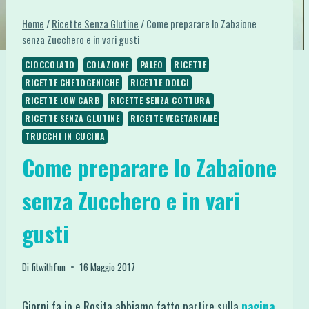
Home
/
Ricette Senza Glutine
/
Come preparare lo Zabaione
senza Zucchero e in vari gusti
CIOCCOLATO
COLAZIONE
PALEO
RICETTE
RICETTE CHETOGENICHE
RICETTE DOLCI
RICETTE LOW CARB
RICETTE SENZA COTTURA
RICETTE SENZA GLUTINE
RICETTE VEGETARIANE
TRUCCHI IN CUCINA
Come preparare lo Zabaione
senza Zucchero e in vari
gusti
Di
fitwithfun
16 Maggio 2017
Giorni fa io e Rosita abbiamo fatto partire sulla
pagina