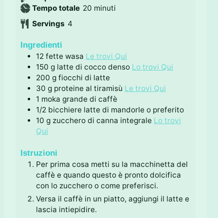
i
m
Tempo totale
20
minuti
n
i
Servings
4
u
n
t
u
Ingredienti
i
t
12
fette
wasa
Le trovi Qui
i
150
g
latte di cocco denso
Lo trovi Qui
200
g
fiocchi di latte
30
g
proteine al tiramisù
Le trovi Qui
1
moka grande di caffè
1/2
bicchiere
latte di mandorle o preferito
10
g
zucchero di canna integrale
Lo trovi
Qui
Istruzioni
Per prima cosa metti su la macchinetta del
caffè e quando questo è pronto dolcifica
con lo zucchero o come preferisci.
Versa il caffè in un piatto, aggiungi il latte e
lascia intiepidire.