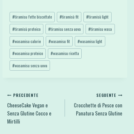
Tag
#
tiramisu fette biscottate
#
tiramisù fit
#
tiramisù light
articolo:
#
tiramisù proteico
#
tiramisu senza uova
#
tiramisu wasa
#
wasamisu calorie
#
wasamisu fit
#
wasamisu light
#
wasamisu proteico
#
wasamisu ricetta
#
wasamisu senza uova
Navigazione
PRECEDENTE
SEGUENTE
CheeseCake Vegan e
Crocchette di Pesce con
articoli
Senza Glutine Cocco e
Panatura Senza Glutine
Mirtilli