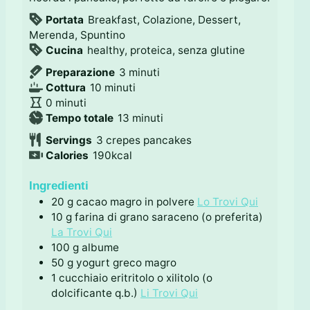
Portata
Breakfast, Colazione, Dessert,
Merenda, Spuntino
Cucina
healthy, proteica, senza glutine
m
Preparazione
3
minuti
m
i
Cottura
10
minuti
m
i
n
0
minuti
i
n
u
m
Tempo totale
13
minuti
n
u
t
i
Servings
3
crepes pancakes
u
t
i
n
Calories
190
kcal
t
i
u
i
t
Ingredienti
i
20
g
cacao magro in polvere
Lo Trovi Qui
10
g
farina di grano saraceno (o preferita)
La Trovi Qui
100
g
albume
50
g
yogurt greco magro
1
cucchiaio
eritritolo o xilitolo (o
dolcificante q.b.)
Li Trovi Qui