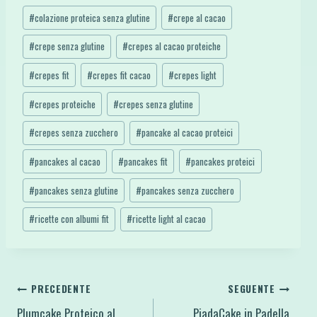
Tag
#
colazione proteica senza glutine
#
crepe al cacao
articolo:
#
crepe senza glutine
#
crepes al cacao proteiche
#
crepes fit
#
crepes fit cacao
#
crepes light
#
crepes proteiche
#
crepes senza glutine
#
crepes senza zucchero
#
pancake al cacao proteici
#
pancakes al cacao
#
pancakes fit
#
pancakes proteici
#
pancakes senza glutine
#
pancakes senza zucchero
#
ricette con albumi fit
#
ricette light al cacao
Navigazione
PRECEDENTE
SEGUENTE
Plumcake Proteico al
PiadaCake in Padella