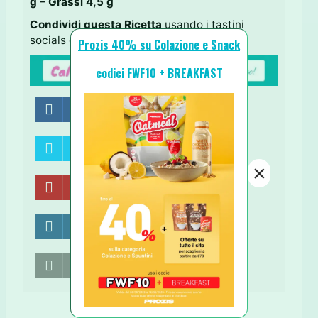
g – Grassi 4,5 g
Condividi questa Ricetta
usando i tastini
socials qui sotto ↓ Grazie!
Prozis 40% su Colazione e Snack
codici FWF10 + BREAKFAST
Share on Facebook
Share on Twitter
×
Share on Pinterest
Share on LinkedIn
Send email