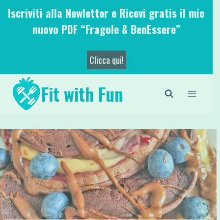
Salta
Iscriviti alla Newletter e Ricevi gratis il mio
al
nuovo PDF “Fragole & BenEssere”
contenuto
Clicca qui!
Fit with Fun