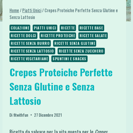
Home
/
Piatti Unici
/
Crepes Proteiche Perfette Senza Glutine e
Senza Lattosio
COLAZIONE
PIATTI UNICI
RICETTE
RICETTE BASE
RICETTE DOLCI
RICETTE PROTEICHE
RICETTE SALATE
RICETTE SENZA BURRO
RICETTE SENZA GLUTINE
RICETTE SENZA LATTOSIO
RICETTE SENZA ZUCCHERO
RICETTE VEGETARIANE
SPUNTINI E SNACKS
Crepes Proteiche Perfette
Senza Glutine e Senza
Lattosio
Di
fitwithfun
27 Dicembre 2021
Ricetta da salvare per la vita questa per le
Crepes