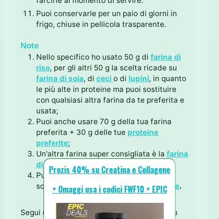
farcirle al momento di servire.
Puoi conservarle per un paio di giorni in
frigo, chiuse in pellicola trasparente.
Note
Nello specifico ho usato 50 g di
farina di
riso
, per gli altri 50 g la scelta ricade su
farina di soia
, di
ceci
o di
lupini
, in quanto
le più alte in proteine ma puoi sostituire
con qualsiasi altra farina da te preferita e
usata;
Puoi anche usare 70 g della tua farina
preferita + 30 g delle tue
proteine
preferite
;
Un'altra farina super consigliata è la
farina
di castagne
;
Prozis 40% su Creatina e Collagene
Puoi usare più uova se preferisci,
sostituendone 1 per ogni 50 g di
albume
.
+ Omaggi usa i codici FWF10 + EPIC
Segui una
Dieta Proteica
ma non hai idee su