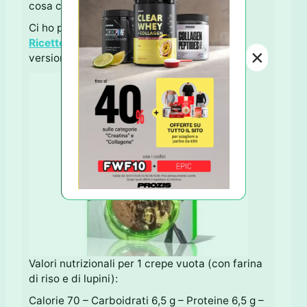
cosa cucinare?
Ci ho pensato io per Te ♥ con l'ebook
"Le
Ricette Proteiche"
(disponibile anche in
×
versione cartacea).
Valori nutrizionali per 1 crepe vuota (con farina
di riso e di lupini):
Calorie 70 – Carboidrati 6,5 g – Proteine 6,5 g –