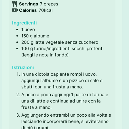
u
t
i
n
Servings
7
crepes
t
i
n
u
Calories
70
kcal
i
u
t
t
i
Ingredienti
i
1
uovo
150
g
albume
200
g
latte vegetale senza zucchero
100
g
farine/ingredienti secchi preferiti
(leggi le note in fondo)
Istruzioni
In una ciotola capiente rompi l'uovo,
aggiungi l'albume e un pizzico di sale e
sbatti con una frusta a mano.
A poco a poco aggiungi 1 parte di farina e
una di latte e continua ad unire con la
frusta a mano.
Aggiungendo entrambi un poco alla volta e
lasciando incorporarli bene, si eviteranno
di più i grumi.