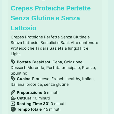
Crepes Proteiche Perfette
Senza Glutine e Senza
Lattosio
Crepes Proteiche Perfette Senza Glutine e
Senza Lattosio: Semplici e Sani. Alto contenuto
Proteico che Ti darà Sazietà a lungo! Fit e
Light.
Portata
Breakfast, Cena, Colazione,
Dessert, Merenda, Portata principale, Pranzo,
Spuntino
Cucina
Francese, French, healthy, Italian,
Italiana, proteica, senza glutine
m
Preparazione
5
minuti
m
i
Cottura
10
minuti
i
n
m
Resting Time 30'
0
minuti
n
u
m
i
Tempo totale
45
minuti