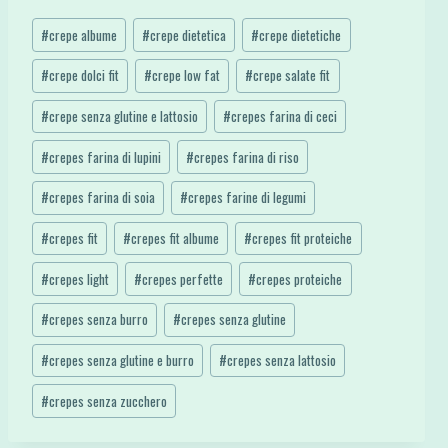
Tag
#
crepe albume
#
crepe dietetica
#
crepe dietetiche
articolo:
#
crepe dolci fit
#
crepe low fat
#
crepe salate fit
#
crepe senza glutine e lattosio
#
crepes farina di ceci
#
crepes farina di lupini
#
crepes farina di riso
#
crepes farina di soia
#
crepes farine di legumi
#
crepes fit
#
crepes fit albume
#
crepes fit proteiche
#
crepes light
#
crepes perfette
#
crepes proteiche
#
crepes senza burro
#
crepes senza glutine
#
crepes senza glutine e burro
#
crepes senza lattosio
#
crepes senza zucchero