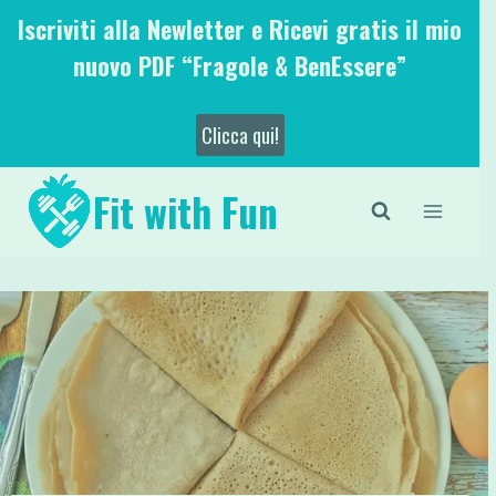
Salta
Iscriviti alla Newletter e Ricevi gratis il mio
al
nuovo PDF “Fragole & BenEssere”
contenuto
Clicca qui!
Fit with Fun