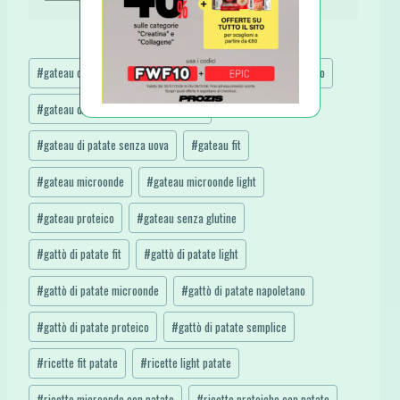
Tag
#
gateau di patate microonde
#
gateau di patate senza burro
articolo:
#
gateau di patate senza pan grattato
#
gateau di patate senza uova
#
gateau fit
#
gateau microonde
#
gateau microonde light
#
gateau proteico
#
gateau senza glutine
#
gattò di patate fit
#
gattò di patate light
#
gattò di patate microonde
#
gattò di patate napoletano
#
gattò di patate proteico
#
gattò di patate semplice
#
ricette fit patate
#
ricette light patate
#
ricette microonde con patate
#
ricette proteiche con patate