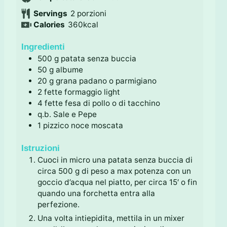
n
u
t
i
Servings
2
porzioni
u
t
i
n
Calories
360
kcal
t
i
u
i
t
Ingredienti
i
500
g
patata senza buccia
50
g
albume
20
g
grana padano o parmigiano
2
fette
formaggio light
4
fette
fesa di pollo o di tacchino
q.b.
Sale e Pepe
1
pizzico
noce moscata
Istruzioni
Cuoci in micro una patata senza buccia di
circa 500 g di peso a max potenza con un
goccio d’acqua nel piatto, per circa 15′ o fin
quando una forchetta entra alla
perfezione.
Una volta intiepidita, mettila in un mixer