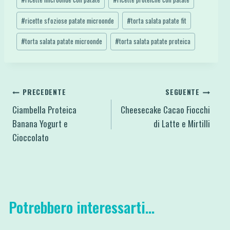
#
ricette sfoziose patate microonde
#
torta salata patate fit
#
torta salata patate microonde
#
torta salata patate proteica
Navigazione
PRECEDENTE
SEGUENTE
Ciambella Proteica
Cheesecake Cacao Fiocchi
articoli
Banana Yogurt e
di Latte e Mirtilli
Cioccolato
Potrebbero interessarti...