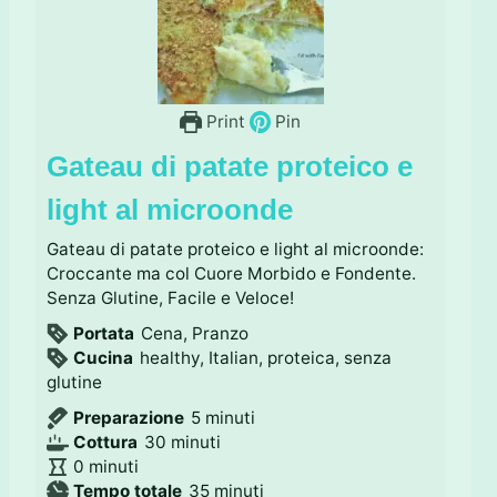
Print
Pin
Gateau di patate proteico e
light al microonde
Gateau di patate proteico e light al microonde:
Croccante ma col Cuore Morbido e Fondente.
Senza Glutine, Facile e Veloce!
Portata
Cena, Pranzo
Cucina
healthy, Italian, proteica, senza
glutine
m
Preparazione
5
minuti
m
i
Cottura
30
minuti
m
i
n
0
minuti
i
n
u
m
Tempo totale
35
minuti