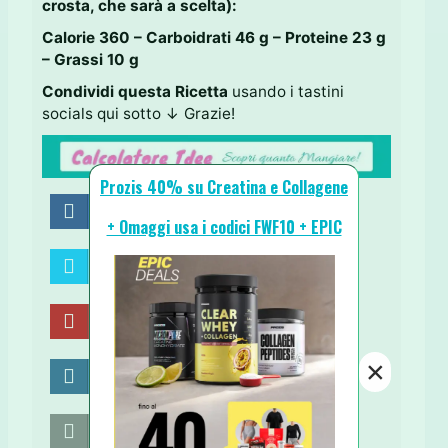
crosta, che sarà a scelta):
Calorie 360 – Carboidrati 46 g – Proteine 23 g
– Grassi 10 g
Condividi questa Ricetta
usando i tastini
socials qui sotto ↓ Grazie!
Prozis 40% su Creatina e Collagene
Share on Facebook
+ Omaggi usa i codici FWF10 + EPIC
Share on Twitter
Share on Pinterest
×
Share on LinkedIn
Send email