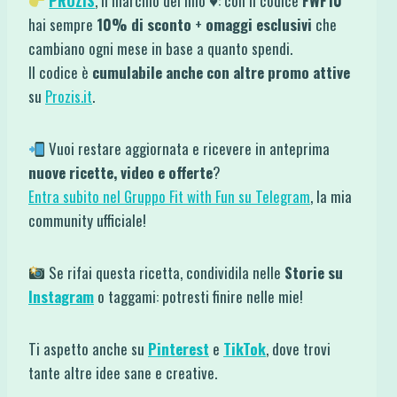
PROZIS
, il marchio del mio ♥: con il codice
FWF10
hai sempre
10% di sconto
+
omaggi esclusivi
che
cambiano ogni mese in base a quanto spendi.
Il codice è
cumulabile anche con altre promo attive
su
Prozis.it
.
Vuoi restare aggiornata e ricevere in anteprima
nuove ricette, video e offerte
?
Entra subito nel Gruppo Fit with Fun su Telegram
, la mia
community ufficiale!
Se rifai questa ricetta, condividila nelle
Storie su
Instagram
o taggami: potresti finire nelle mie!
Ti aspetto anche su
Pinterest
e
TikTok
, dove trovi
tante altre idee sane e creative.