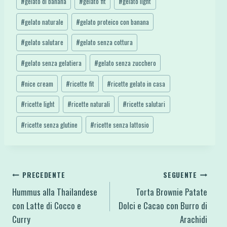
#
gelato di banana
#
gelato fit
#
gelato light
#
gelato naturale
#
gelato proteico con banana
#
gelato salutare
#
gelato senza cottura
#
gelato senza gelatiera
#
gelato senza zucchero
#
nice cream
#
ricette fit
#
ricette gelato in casa
#
ricette light
#
ricette naturali
#
ricette salutari
#
ricette senza glutine
#
ricette senza lattosio
Navigazione
PRECEDENTE
SEGUENTE
Hummus alla Thailandese
Torta Brownie Patate
articoli
con Latte di Cocco e
Dolci e Cacao con Burro di
Curry
Arachidi