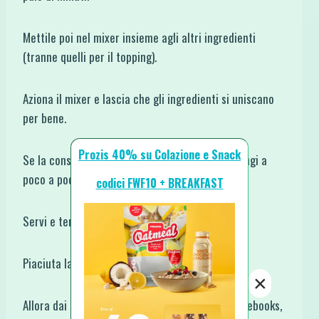
Mettile poi nel mixer insieme agli altri ingredienti
(tranne quelli per il topping).
Aziona il mixer e lascia che gli ingredienti si uniscano
per bene.
Prozis 40% su Colazione e Snack
Se la consistenza la gradisci più morbida aggiungi a
poco a poco altro latte o acqua.
codici FWF10 + BREAKFAST
Servi e termina con il topping goloso.
Piaciuta la Ricetta?
×
Allora dai subito un’occhiata ai goduriosi e sani ebooks,