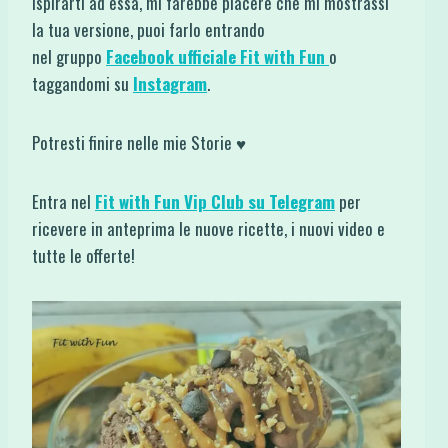
ispirarti ad essa, mi farebbe piacere che mi mostrassi
la tua versione, puoi farlo entrando
nel gruppo
Facebook ufficiale Fit with Fun
o
taggandomi su
Instagram
.
Potresti finire nelle mie Storie ♥
Entra nel
Fit with Fun Vip Club su Telegram
per
ricevere in anteprima le nuove ricette, i nuovi video e
tutte le offerte!