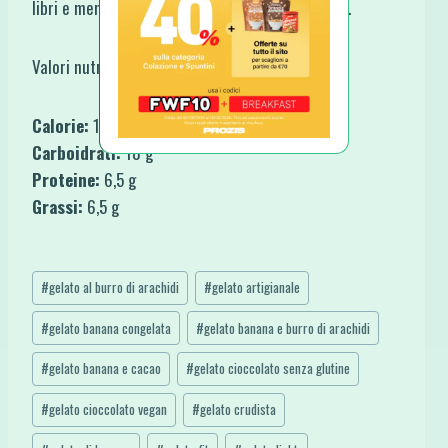
libri e menù che trovi qui
Negozio Fit with Fun
.
Valori nutrizionali per un bicchiere:
Calorie:
160
Carboidrati:
18 g
Proteine:
6,5 g
Grassi:
6,5 g
Tag
#
gelato al burro di arachidi
#
gelato artigianale
articolo:
#
gelato banana congelata
#
gelato banana e burro di arachidi
#
gelato banana e cacao
#
gelato cioccolato senza glutine
#
gelato cioccolato vegan
#
gelato crudista