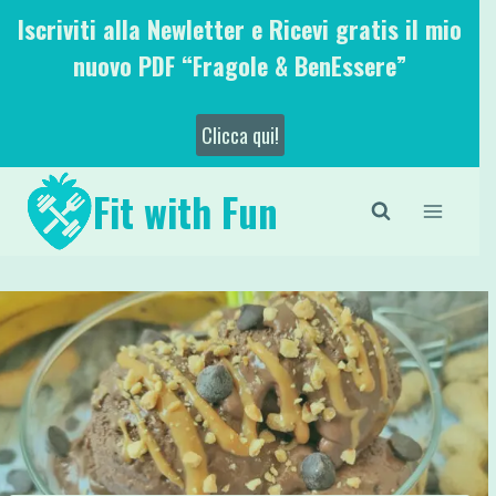
Salta
Iscriviti alla Newletter e Ricevi gratis il mio
al
nuovo PDF “Fragole & BenEssere”
contenuto
Clicca qui!
Fit with Fun