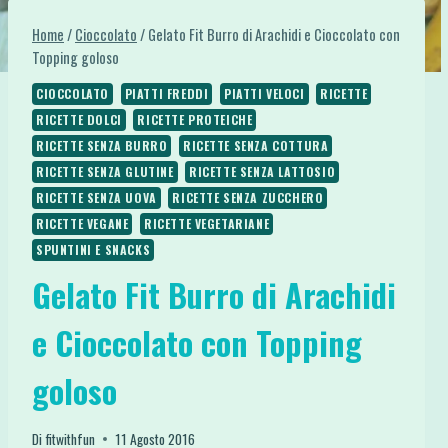
Home
/
Cioccolato
/
Gelato Fit Burro di Arachidi e Cioccolato con
Topping goloso
CIOCCOLATO
PIATTI FREDDI
PIATTI VELOCI
RICETTE
RICETTE DOLCI
RICETTE PROTEICHE
RICETTE SENZA BURRO
RICETTE SENZA COTTURA
RICETTE SENZA GLUTINE
RICETTE SENZA LATTOSIO
RICETTE SENZA UOVA
RICETTE SENZA ZUCCHERO
RICETTE VEGANE
RICETTE VEGETARIANE
SPUNTINI E SNACKS
Gelato Fit Burro di Arachidi
e Cioccolato con Topping
goloso
Di
fitwithfun
11 Agosto 2016