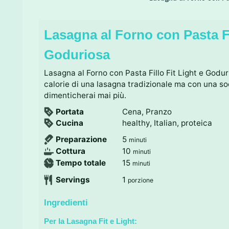
Lasagna al Forno con Pasta Fi
Goduriosa
Lasagna al Forno con Pasta Fillo Fit Light e Godur
calorie di una lasagna tradizionale ma con una s
dimenticherai mai più.
Portata
Cena, Pranzo
Cucina
healthy, Italian, proteica
m
Preparazione
5
minuti
i
m
Cottura
10
minuti
n
i
m
Tempo totale
15
minuti
u
n
i
Servings
1
porzione
t
u
n
i
t
u
Ingredienti
i
t
i
Per la Lasagna Fit e Light: