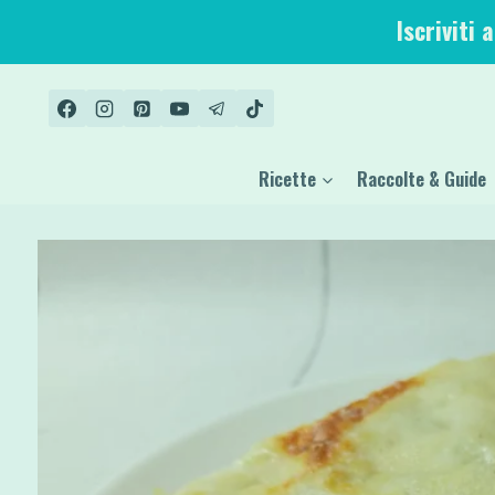
Salta
Iscriviti 
al
contenuto
Ricette
Raccolte & Guide