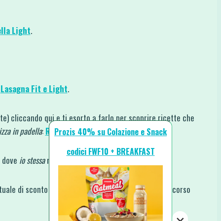
lla Light
.
:
Lasagna Fit e Light
.
ate) cliccando qui e ti esorto a farlo per scoprire ricette che
izza in padella
:
Ricette Fit e Light Pasta Fillo
.
Prozis 40% su Colazione e Snack
codici FWF10 + BREAKFAST
ti dove
io stessa
mi rifornisco:
uale di sconto sempre maggiore rispetto a quelle in corso