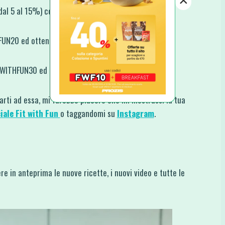
×
 dal 5 al 15%) codice FITWITHFUN.
HFUN20 ed ottenere un 20% di Sconto.
ITWITHFUN30 ed ottenere un 30% di Sconto.
rarti ad essa, mi farebbe piacere che mi mostrassi la tua
iale Fit with Fun
o taggandomi su
Instagram
.
re in anteprima le nuove ricette, i nuovi video e tutte le