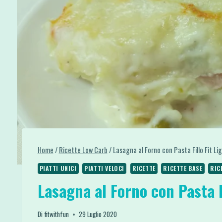
Home
/
Ricette Low Carb
/
Lasagna al Forno con Pasta Fillo Fit Li
PIATTI UNICI
PIATTI VELOCI
RICETTE
RICETTE BASE
RIC
Lasagna al Forno con Pasta F
Di
fitwithfun
29 Luglio 2020