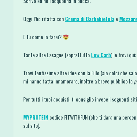
Scrivo ed ho l’acquolina in bocca.
Oggi l’ho rifatta con
Crema di Barbabietola
e
Mozzare
E tu come la farai?
Tante altre Lasagne (soprattutto
Low Carb
) le trovi qui
Trovi tantissime altre idee con la Fillo (sia dolci che sal
mi hanno fatta innamorare, inoltre a breve pubblico la
p
Per tutti i tuoi acquisti, ti consiglio invece i seguenti si
MYPROTEIN
codice FITWITHFUN (che ti darà una percent
sul sito).