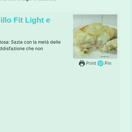
llo Fit Light e
iosa: Sazia con la metà delle
oddisfazione che non
Print
Pin