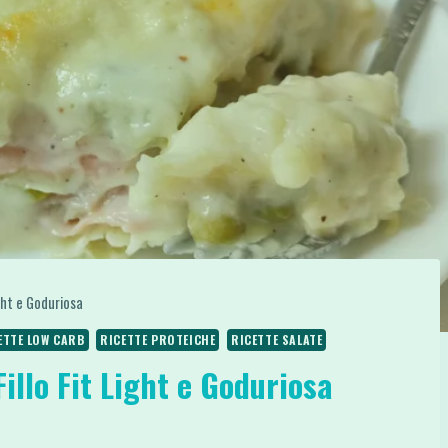
ght e Goduriosa
ETTE LOW CARB
RICETTE PROTEICHE
RICETTE SALATE
illo Fit Light e Goduriosa