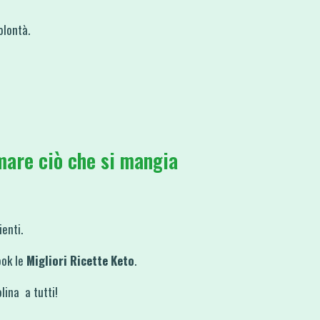
olontà.
mare ciò che si mangia
ienti.
ook le
Migliori
Ricette Keto
.
lina a tutti!