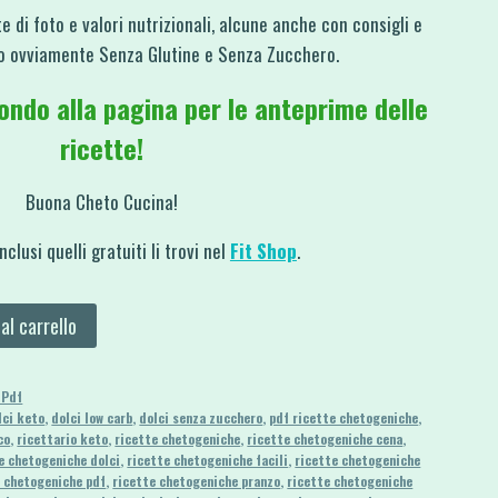
e di foto e valori nutrizionali, alcune anche con consigli e
no ovviamente Senza Glutine e Senza Zucchero.
ondo alla pagina per le anteprime delle
ricette!
Buona Cheto Cucina!
nclusi quelli gratuiti li trovi nel
Fit Shop
.
al carrello
 Pdf
lci keto
,
dolci low carb
,
dolci senza zucchero
,
pdf ricette chetogeniche
,
co
,
ricettario keto
,
ricette chetogeniche
,
ricette chetogeniche cena
,
e chetogeniche dolci
,
ricette chetogeniche facili
,
ricette chetogeniche
e chetogeniche pdf
,
ricette chetogeniche pranzo
,
ricette chetogeniche