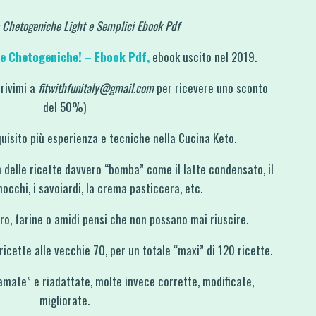
 Chetogeniche Light e Semplici Ebook Pdf
te Chetogeniche! – Ebook Pdf,
ebook uscito nel 2019.
crivimi a
fitwithfunitaly@gmail.com
per ricevere uno sconto
del 50%)
quisito più esperienza e tecniche nella Cucina Keto.
n delle ricette davvero “bomba” come il latte condensato, il
nocchi, i savoiardi, la crema pasticcera, etc.
o, farine o amidi pensi che non possano mai riuscire.
cette alle vecchie 70, per un totale “maxi” di 120 ricette.
amate” e riadattate, molte invece corrette, modificate,
migliorate.