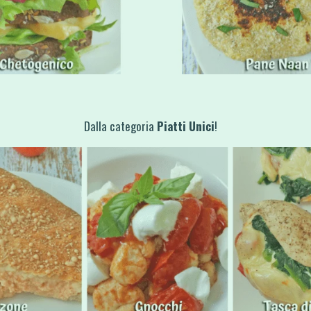
Dalla categoria
Piatti Unici
!