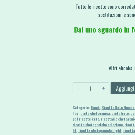
Tutte le ricette sono corredat
sostituzioni, e so
Dai uno sguardo in f
Altri ebooks i
120
Aggiungi 
Ricette
Chetogeniche
Categorie:
Ebook
,
Ricette Keto Ebooks
Light
Tag:
dieta chetogenica
,
dieta keto
,
do
e
pdf ricette keto
,
ricettario chetogeni
ricette chetogeniche colazione
,
ricett
Semplici
fit
,
ricette chetogeniche light
,
ricett