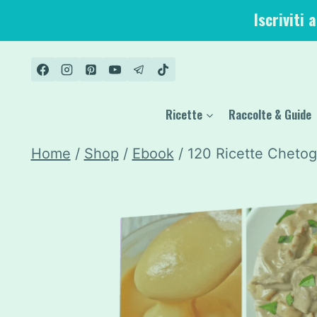
Salta
Iscriviti 
al
contenuto
Ricette
Raccolte & Guide
Home
/
Shop
/
Ebook
/
120 Ricette Chetog