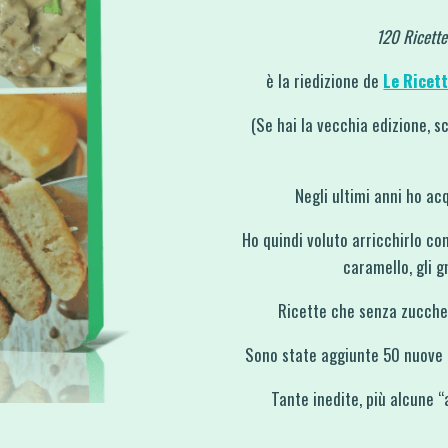
120 Ricette
è la riedizione de
Le Ricet
(Se hai la vecchia edizione, s
Negli ultimi anni ho ac
Ho quindi voluto arricchirlo co
caramello, gli g
Ricette che senza zuccher
Sono state aggiunte 50 nuove ri
Tante inedite, più alcune “