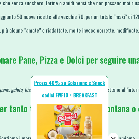
e che senza zucchero, farine o amidi pensi che non possano mai rius
ggiunto 50 nuove ricette alle vecchie 70, per un totale “maxi” di 120
, più alcune “amate” e riadattate, molte invece corrette, modificate,
nare Pane, Pizza e Dolci
per seguire un
Prozis 40% su Colazione e Snack
pane, gelato, biscotti)
senza farina né zucchero, ti aspettano all’inter
codici FWF10 + BREAKFAST
Tutti sappiamo che…
r tanto tempo se questa ci allontana o ci
Sentiamo i morsi della fame, diciamo “No!” a tutto ciò che amiamo.