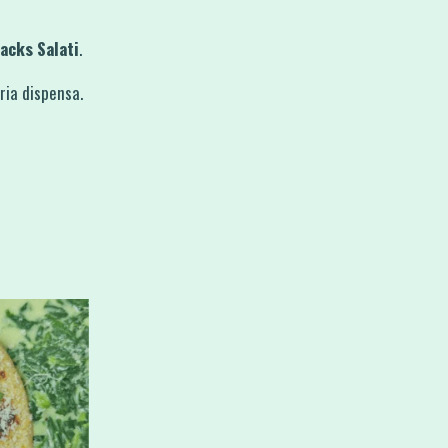
acks Salati
.
pria dispensa.