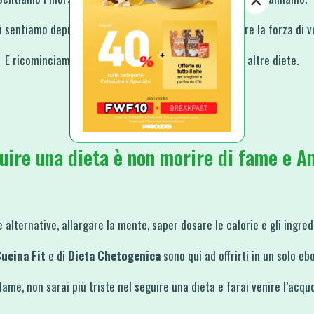
×
i sentiamo depressi perché non riusciamo a mantenere la forza di v
E ricominciamo di nuovo, ogni lunedì, ogni volta, con altre diete.
Un circolo vizioso interminabile!
uire una dieta è non morire di fame e A
 alternative, allargare la mente, saper dosare le calorie e gli ingred
ucina Fit
e di
Dieta Chetogenica
sono qui ad offrirti in un solo eb
fame, non sarai più triste nel seguire una dieta e farai venire l’acquo