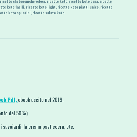
,
ricette chetogeniche veloci
,
ricette keto
,
ricette keto cena
,
ricette
ette keto facili
,
ricette keto light
,
ricette keto piatti unico
,
ricette
cette keto spuntini
,
ricette salate keto
ook Pdf,
ebook uscito nel 2019.
onto del 50%)
i savoiardi, la crema pasticcera, etc.