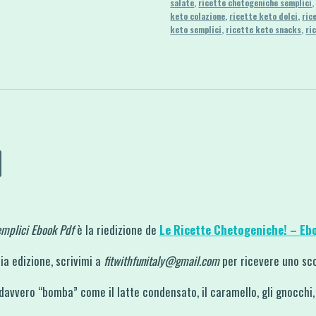
Ebook
salate
,
ricette chetogeniche semplici
keto colazione
,
ricette keto dolci
,
ric
Pdf
keto semplici
,
ricette keto snacks
,
ri
quantità
emplici Ebook Pdf
è la riedizione de
Le Ricette Chetogeniche! – Eb
ia edizione, scrivimi a
fitwithfunitaly@gmail.com
per ricevere uno sc
 davvero “bomba” come il latte condensato, il caramello, gli gnocchi, 