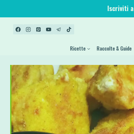
Salta
Iscriviti 
al
contenuto
Ricette
Raccolte & Guide