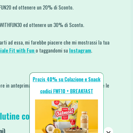
HFUN20 ed ottenere un 20% di Sconto.
ITWITHFUN30 ed ottenere un 30% di Sconto.
rarti ad essa, mi farebbe piacere che mi mostrassi la tua
iale Fit with Fun
o taggandomi su
Instagram
.
Prozis 40% su Colazione e Snack
re in anteprima le nuove ricette, i nuovi video e tutte le
codici FWF10 + BREAKFAST
lutine con Salse
ni)