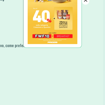
×
evo, come preferite)