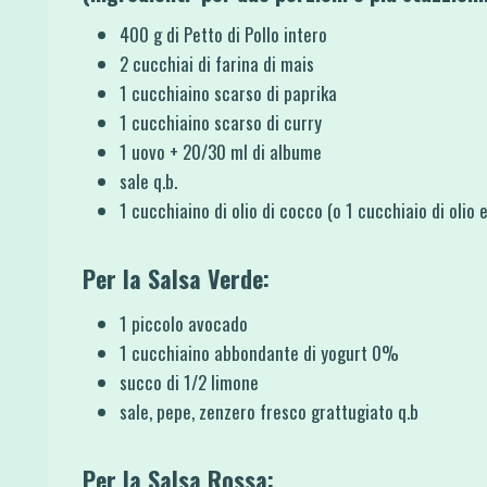
400 g di Petto di Pollo intero
2 cucchiai di farina di mais
1 cucchiaino scarso di paprika
1 cucchiaino scarso di curry
1 uovo + 20/30 ml di albume
sale q.b.
1 cucchiaino di olio di cocco (o 1 cucchiaio di olio 
Per la Salsa Verde:
1 piccolo avocado
1 cucchiaino abbondante di yogurt 0%
succo di 1/2 limone
sale, pepe, zenzero fresco grattugiato q.b
Per la Salsa Rossa: