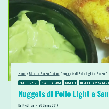
Home
/
Ricette Senza Glutine
/
Nuggets di Pollo Light e Senza Gl
PIATTI UNICI
PIATTI VELOCI
RICETTE
RICETTE SENZA GLUT
Nuggets di Pollo Light e Sen
Di
fitwithfun
20 Giugno 2017