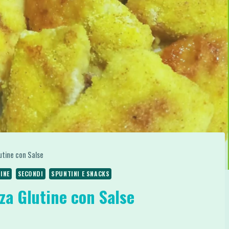
utine con Salse
INE
SECONDI
SPUNTINI E SNACKS
za Glutine con Salse