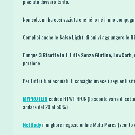
piaciuto davvero tanto.
Non solo, mi ha così saziata che né io né il mio compagno 
Complici anche le
Salse Light
, di cui vi aggiungerò le
Ri
Dunque
3 Ricette in 1
, tutte
Senza Glutine,
LowCarb
,
porzione.
Per tutti i tuoi acquisti, ti consiglio invece i seguenti si
MYPROTEIN
codice FITWITHFUN (lo sconto varia di sett
andare dal 20 al 50%).
NetBody
il migliore negozio online Multi Marca (sconto