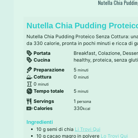
Nutella Chia Puddi
Nutella Chia Pudding Proteic
Nutella Chia Pudding Proteico Senza Cottura: una
da 330 calorie, pronta in pochi minuti e ricca di g
Portata
Breakfast, Colazione, Desse
Cucina
healthy, proteica, senza glut
m
Preparazione
5
minuti
i
m
Cottura
0
minuti
n
i
m
0
minuti
u
n
i
m
Tempo totale
5
minuti
t
u
n
i
Servings
1
persona
i
t
u
n
Calories
330
kcal
i
t
u
i
t
Ingredienti
i
10
g
semi di chia
Li Trovi Qui
10
g
cacao magro in polvere
Lo Trovi Qui