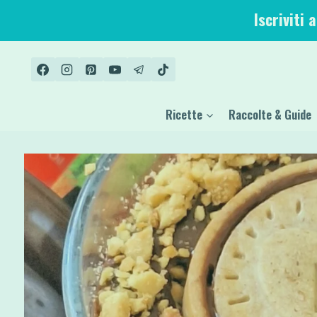
Salta
Iscriviti 
al
contenuto
Ricette
Raccolte & Guide