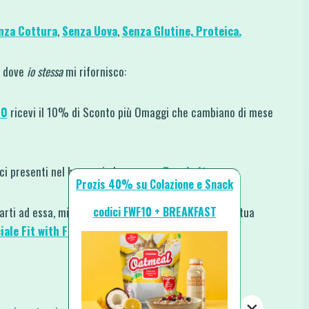
nza
Cottura
,
Senza Uova
,
Senza Glutine,
Proteica.
ti dove
io stessa
mi rifornisco:
10
ricevi il 10% di Sconto più Omaggi che cambiano di mese
dici presenti nel banner in homepage
Prozis.it
.
Prozis 40% su Colazione e Snack
codici FWF10 + BREAKFAST
rarti ad essa, mi farebbe piacere che mi mostrassi la tua
iale Fit with Fun
o taggandomi su
Instagram
.