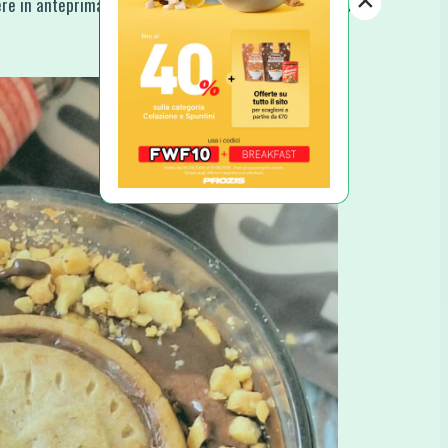
×
re in anteprima le nuove ricette, i nuovi video e tutte le