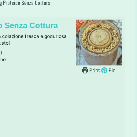
ng Proteico Senza Cottura
o Senza Cottura
 colazione fresca e goduriosa
usto!
rt
ine
Print
Pin