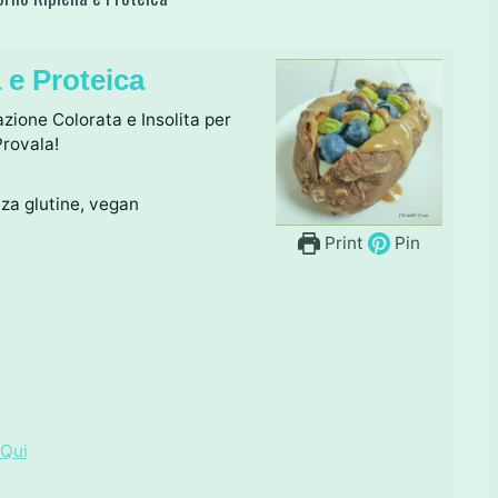
 e Proteica
zione Colorata e Insolita per
Provala!
enza glutine, vegan
Print
Pin
 Qui