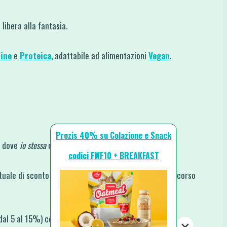
libera alla fantasia.
ine
e
Proteica
, adattabile ad alimentazioni
Vegan
.
Prozis 40% su Colazione e Snack
ti dove
io stessa
mi rifornisco:
codici FWF10 + BREAKFAST
uale di sconto sempre maggiore rispetto a quelle in corso
 dal 5 al 15%) codice FITWITHFUN.