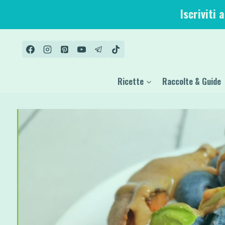
Salta
Iscriviti 
al
contenuto
Ricette
Raccolte & Guide