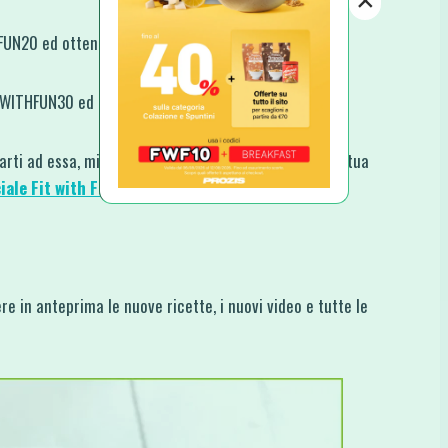
×
HFUN20 ed ottenere un 20% di Sconto.
ITWITHFUN30 ed ottenere un 30% di Sconto.
rarti ad essa, mi farebbe piacere che mi mostrassi la tua
iale Fit with Fun
o taggandomi su
Instagram
.
re in anteprima le nuove ricette, i nuovi video e tutte le