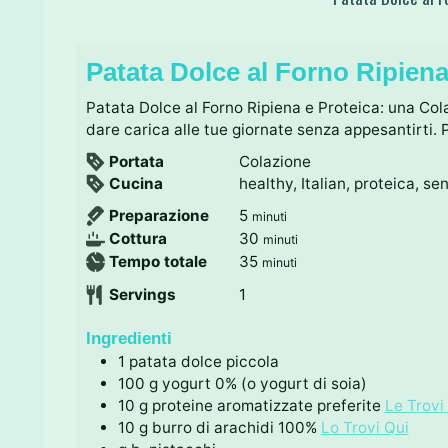
Patata Dolce al Forno Ripiena
Patata Dolce al Forno Ripiena e Proteica: una Cola
dare carica alle tue giornate senza appesantirti. 
Portata
Colazione
Cucina
healthy, Italian, proteica, s
m
Preparazione
5
minuti
i
m
Cottura
30
minuti
n
i
m
Tempo totale
35
minuti
u
n
i
Servings
1
t
u
n
i
t
u
Ingredienti
i
t
1
patata dolce piccola
i
100
g
yogurt 0% (o yogurt di soia)
10
g
proteine aromatizzate preferite
Le Trovi
10
g
burro di arachidi 100%
Lo Trovi Qui