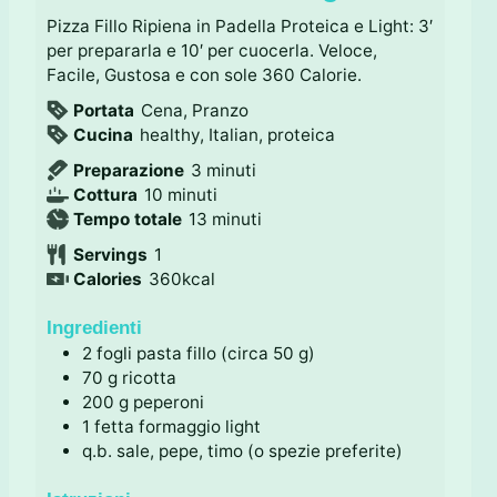
Pizza Fillo Ripiena in Padella Proteica e Light: 3′
per prepararla e 10′ per cuocerla. Veloce,
Facile, Gustosa e con sole 360 Calorie.
Portata
Cena, Pranzo
Cucina
healthy, Italian, proteica
m
Preparazione
3
minuti
m
i
Cottura
10
minuti
i
n
m
Tempo totale
13
minuti
n
u
i
Servings
1
u
t
n
Calories
360
kcal
t
i
u
i
t
Ingredienti
i
2
fogli
pasta fillo (circa 50 g)
70
g
ricotta
200
g
peperoni
1
fetta
formaggio light
q.b.
sale, pepe, timo (o spezie preferite)