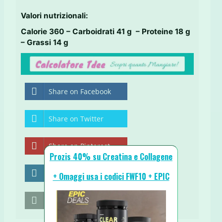
Valori nutrizionali:
Calorie 360 – Carboidrati 41 g – Proteine 18 g
– Grassi 14 g
Share on Facebook
Share on Twitter
Share on Pinterest
Prozis 40% su Creatina e Collagene
Share on LinkedIn
+ Omaggi usa i codici FWF10 + EPIC
Send email