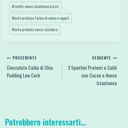
#
ricette avena istantanea prozis
#
torta proteica farina di avena e yogurt
#
torta proteica senza zucchero
Navigazione
PRECEDENTE
SEGUENTE
Cioccolata Calda di Chia
3 Spuntini Proteici e Caldi
articoli
Pudding Low Carb
con Cacao e Avena
Istantanea
Potrebbero interessarti...