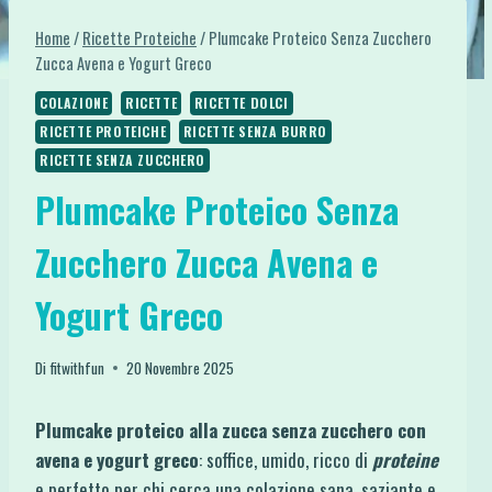
Home
/
Ricette Proteiche
/
Plumcake Proteico Senza Zucchero
Zucca Avena e Yogurt Greco
COLAZIONE
RICETTE
RICETTE DOLCI
RICETTE PROTEICHE
RICETTE SENZA BURRO
RICETTE SENZA ZUCCHERO
Plumcake Proteico Senza
Zucchero Zucca Avena e
Yogurt Greco
Di
fitwithfun
20 Novembre 2025
Plumcake proteico alla zucca senza zucchero con
avena e yogurt greco
: soffice, umido, ricco di
proteine
e perfetto per chi cerca una colazione sana, saziante e