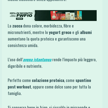
La
zucca
dona colore, morbidezza, fibre e
micronutrienti, mentre lo
yogurt greco
e gli
albumi
aumentano la quota proteica e garantiscono una
consistenza umida.
L’uso dell’
avena istantanea
rende l’impasto più leggero,
digeribile e nutriente.
Perfetto come
colazione proteica
, come
spuntino
post workout
, oppure come dolce sano per tutta la
famiglia.
Si conserva bene in frigo, si riscalda in microonde e