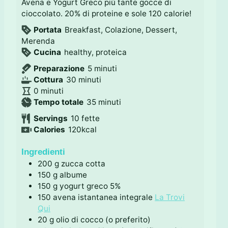
Avena e Yogurt Greco più tante gocce di
cioccolato. 20% di proteine e sole 120 calorie!
Portata
Breakfast, Colazione, Dessert,
Merenda
Cucina
healthy, proteica
m
Preparazione
5
minuti
m
i
Cottura
30
minuti
m
i
n
0
minuti
i
n
u
m
Tempo totale
35
minuti
n
u
t
i
Servings
10
fette
u
t
i
n
Calories
120
kcal
t
i
u
i
t
Ingredienti
i
200
g
zucca cotta
150
g
albume
150
g
yogurt greco 5%
150
avena istantanea integrale
La Trovi
Qui
20
g
olio di cocco (o preferito)