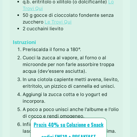
q.b.
eritritolo o xilitolo (o dolcificante)
Lo
Trovi Qui
50
g
gocce di cioccolato fondente senza
zucchero
Le Trovi Qui
2
cucchaini
lievito
Istruzioni
Preriscalda il forno a 180°.
Cuoci la zucca al vapore, al forno o al
microonde per non farle assorbire troppa
acqua (dev'essere asciutta).
In una ciotola capiente metti avena, lievito,
eritritolo, un pizzico di cannella ed unisci.
Aggiungi la zucca cotta e lo yogurt ed
incorpora.
A poco a poco unisci anche l'albume e l'olio
di cocco e rendi omogeneo.
Prozis 40% su Colazione e Snack
Infine aggiungi le gocce di cioccolato,
lasciandone qualcuna da mettere in cima.