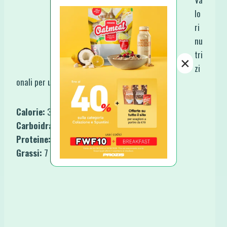
lo
ri
nu
tri
×
zi
onali per una porzione:
Calorie:
330
Carboidrati:
32 g
Proteine:
40 g
Grassi:
7 g