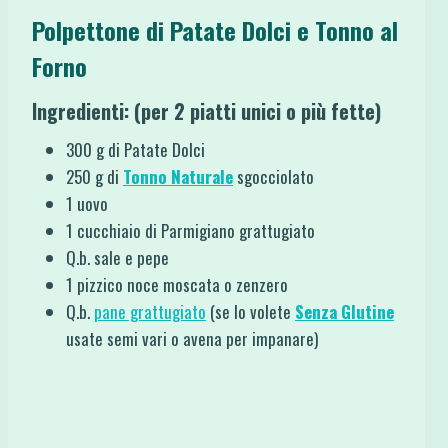
Polpettone di Patate Dolci e Tonno al
Forno
Ingredienti: (per 2 piatti unici o più fette)
300 g di Patate Dolci
250 g di
Tonno Naturale
sgocciolato
1 uovo
1 cucchiaio di Parmigiano grattugiato
Q.b. sale e pepe
1 pizzico noce moscata o zenzero
Q.b.
pane grattugiato
(se lo volete
Senza Glutine
usate semi vari o avena per impanare)