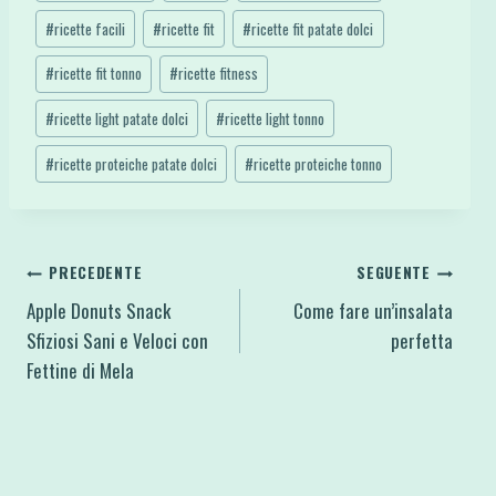
#
ricette facili
#
ricette fit
#
ricette fit patate dolci
#
ricette fit tonno
#
ricette fitness
#
ricette light patate dolci
#
ricette light tonno
#
ricette proteiche patate dolci
#
ricette proteiche tonno
Navigazione
PRECEDENTE
SEGUENTE
Apple Donuts Snack
Come fare un’insalata
articoli
Sfiziosi Sani e Veloci con
perfetta
Fettine di Mela