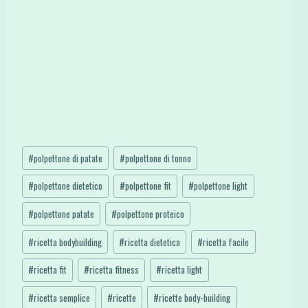
Tag
#
polpettone di patate
#
polpettone di tonno
articolo:
#
polpettone dietetico
#
polpettone fit
#
polpettone light
#
polpettone patate
#
polpettone proteico
#
ricetta bodybuilding
#
ricetta dietetica
#
ricetta facile
#
ricetta fit
#
ricetta fitness
#
ricetta light
#
ricetta semplice
#
ricette
#
ricette body-building