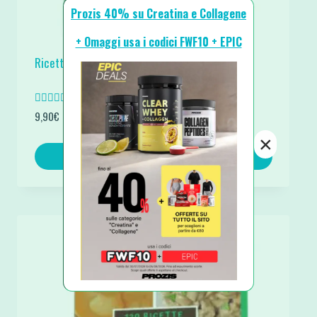
Prozis 40% su Creatina e Collagene
+ Omaggi usa i codici FWF10 + EPIC
Ricette Chetogeniche Salate Ebook Pdf
Valutato
9,90
€
5.00
su 5
×
Aggiungi al carrello